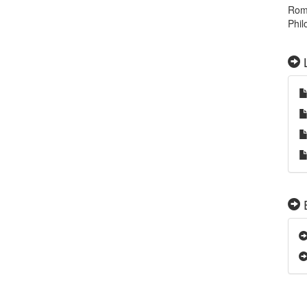
Roma
Phil
L
E