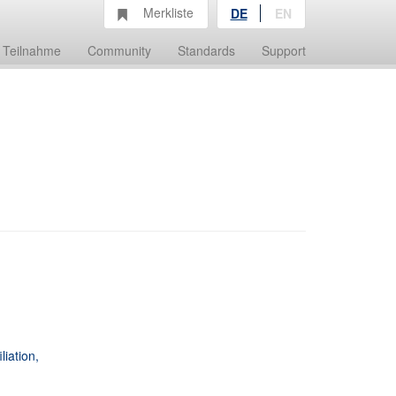
Merkliste
DE
EN
Teilnahme
Community
Standards
Support
liation,