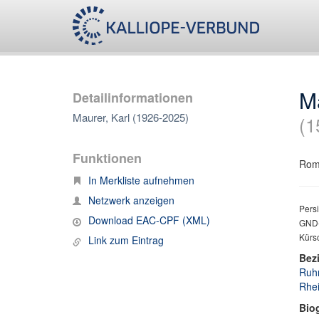
Ma
Detailinformationen
Maurer, Karl (1926-2025)
(1
Funktionen
Roma
In Merkliste aufnehmen
Netzwerk anzeigen
Persi
Download EAC-CPF (XML)
GND-
Kürs
Link zum Eintrag
Bez
Ruhr
Rhei
Bio