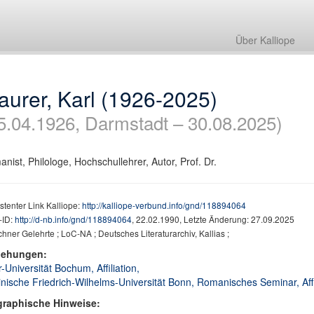
Über Kalliope
urer, Karl (1926-2025)
5.04.1926, Darmstadt – 30.08.2025)
nist, Philologe, Hochschullehrer, Autor, Prof. Dr.
stenter Link Kalliope:
http://kalliope-verbund.info/gnd/118894064
ID:
http://d-nb.info/gnd/118894064
, 22.02.1990, Letzte Änderung: 27.09.2025
chner Gelehrte ; LoC-NA ; Deutsches Literaturarchiv, Kallias ;
iehungen:
-Universität Bochum, Affiliation,
nische Friedrich-Wilhelms-Universität Bonn, Romanisches Seminar, Affi
graphische Hinweise: