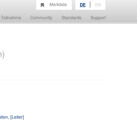
Merkliste
DE
EN
Teilnahme
Community
Standards
Support
m)
ion, [Leiter]