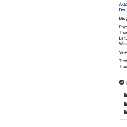
Akad
Deut
Bio
Phys
Theo
Leit
Wiss
Ver
Tred
Tred
L