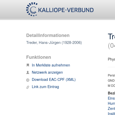
T
Detailinformationen
Treder, Hans-Jürgen (1928-2006)
(0
Funktionen
Phys
In Merkliste aufnehmen
Netzwerk anzeigen
Persi
Download EAC-CPF (XML)
GND-
M DDR
Link zum Eintrag
Bez
Eins
Humb
Zentr
Inst