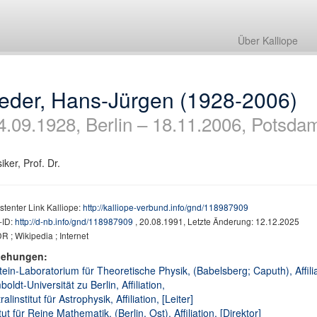
Über Kalliope
reder, Hans-Jürgen (1928-2006)
4.09.1928, Berlin – 18.11.2006, Potsda
iker, Prof. Dr.
stenter Link Kalliope:
http://kalliope-verbund.info/gnd/118987909
ID:
http://d-nb.info/gnd/118987909
, 20.08.1991, Letzte Änderung: 12.12.2025
 ; Wikipedia ; Internet
iehungen:
tein-Laboratorium für Theoretische Physik, (Babelsberg; Caputh), Affiliat
oldt-Universität zu Berlin, Affiliation,
alinstitut für Astrophysik, Affiliation, [Leiter]
itut für Reine Mathematik, (Berlin, Ost), Affiliation, [Direktor]