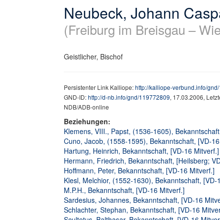
Neubeck, Johann Casp
(Freiburg im Breisgau – Wi
Geistlicher, Bischof
Persistenter Link Kalliope:
http://kalliope-verbund.info/gn
GND-ID:
http://d-nb.info/gnd/119772809
, 17.03.2006, Letz
NDB/ADB-online
Beziehungen:
Klemens, VIII., Papst, (1536-1605), Bekanntschaft,
Cuno, Jacob, (1558-1595), Bekanntschaft, [VD-16 
Hartung, Heinrich, Bekanntschaft, [VD-16 Mitverf.]
Hermann, Friedrich, Bekanntschaft, [Heilsberg; VD
Hoffmann, Peter, Bekanntschaft, [VD-16 Mitverf.]
Klesl, Melchior, (1552-1630), Bekanntschaft, [VD-1
M.P.H., Bekanntschaft, [VD-16 Mitverf.]
Sardesius, Johannes, Bekanntschaft, [VD-16 Mitve
Schlachter, Stephan, Bekanntschaft, [VD-16 Mitver
Scultetus, Balthasar, Bekanntschaft, [VD-16 Mitverf