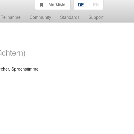
Merkliste
DE
EN
Teilnahme
Community
Standards
Support
üchtern)
recher, Sprechstimme