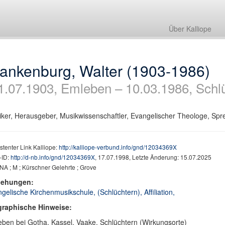
Über Kalliope
lankenburg, Walter (1903-1986)
1.07.1903, Emleben – 10.03.1986, Schl
ker, Herausgeber, Musikwissenschaftler, Evangelischer Theologe, Sp
stenter Link Kalliope:
http://kalliope-verbund.info/gnd/12034369X
ID:
http://d-nb.info/gnd/12034369X
, 17.07.1998, Letzte Änderung: 15.07.2025
A ; M ; Kürschner Gelehrte ; Grove
iehungen:
gelische Kirchenmusikschule, (Schlüchtern), Affiliation,
graphische Hinweise:
ben bei Gotha, Kassel, Vaake, Schlüchtern (Wirkungsorte)