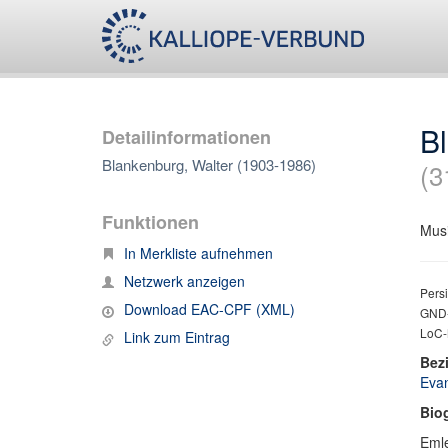
B
Detailinformationen
Blankenburg, Walter (1903-1986)
(3
Funktionen
Musi
In Merkliste aufnehmen
Netzwerk anzeigen
Persi
Download EAC-CPF (XML)
GND-
LoC-N
Link zum Eintrag
Bez
Evan
Bio
Emle