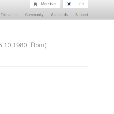
Merkliste
DE
EN
Teilnahme
Community
Standards
Support
5.10.1980, Rom)