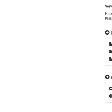
Ver
Hess
Phil
L
E