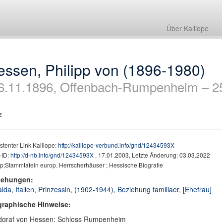
Über Kalliope
essen, Philipp von (1896-1980)
6.11.1896, Offenbach-Rumpenheim – 2
z
stenter Link Kalliope:
http://kalliope-verbund.info/gnd/12434593X
ID:
http://d-nb.info/gnd/12434593X
, 17.01.2003, Letzte Änderung: 03.03.2022
;Stammtafeln europ. Herrscherhäuser ; Hessische Biografie
iehungen:
lda, Italien, Prinzessin, (1902-1944), Beziehung familiaer, [Ehefrau]
graphische Hinweise:
dgraf von Hessen; Schloss Rumpenheim