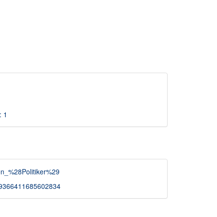
: 1
sen_%28Politiker%29
50149366411685602834