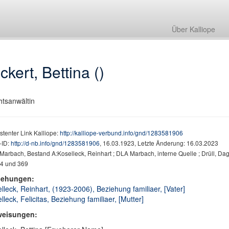
Über Kalliope
ckert, Bettina ()
tsanwältin
stenter Link Kalliope:
http://kalliope-verbund.info/gnd/1283581906
ID:
http://d-nb.info/gnd/1283581906
, 16.03.1923, Letzte Änderung: 16.03.2023
arbach, Bestand A:Koselleck, Reinhart ; DLA Marbach, interne Quelle ; Drüll, Dag
54 und 369
iehungen:
lleck, Reinhart, (1923-2006), Beziehung familiaer, [Vater]
lleck, Felicitas, Beziehung familiaer, [Mutter]
weisungen: