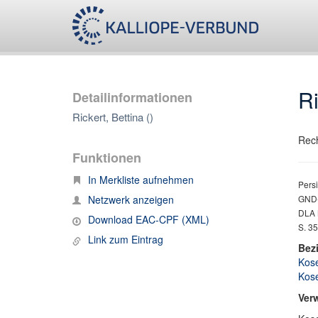
Ri
Detailinformationen
Rickert, Bettina ()
Rech
Funktionen
In Merkliste aufnehmen
Persi
Netzwerk anzeigen
GND-
DLA M
Download EAC-CPF (XML)
S. 3
Link zum Eintrag
Bez
Kose
Kose
Ver