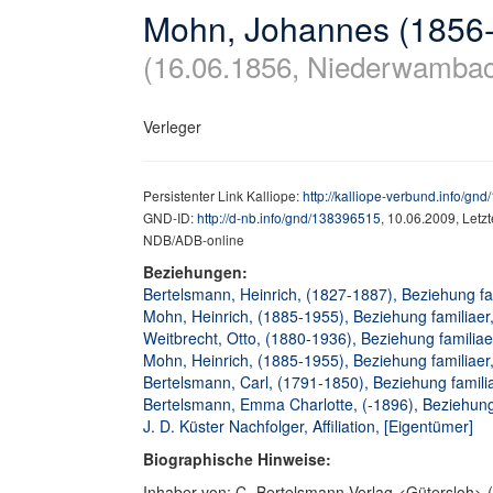
Mohn, Johannes (1856
(16.06.1856, Niederwambac
Verleger
Persistenter Link Kalliope:
http://kalliope-verbund.info/gn
GND-ID:
http://d-nb.info/gnd/138396515
, 10.06.2009, Letz
NDB/ADB-online
Beziehungen:
Bertelsmann, Heinrich, (1827-1887), Beziehung fam
Mohn, Heinrich, (1885-1955), Beziehung familiaer
Weitbrecht, Otto, (1880-1936), Beziehung familia
Mohn, Heinrich, (1885-1955), Beziehung familiaer
Bertelsmann, Carl, (1791-1850), Beziehung familia
Bertelsmann, Emma Charlotte, (-1896), Beziehung 
J. D. Küster Nachfolger, Affiliation, [Eigentümer]
Biographische Hinweise:
Inhaber von: C.-Bertelsmann-Verlag <Gütersloh> 