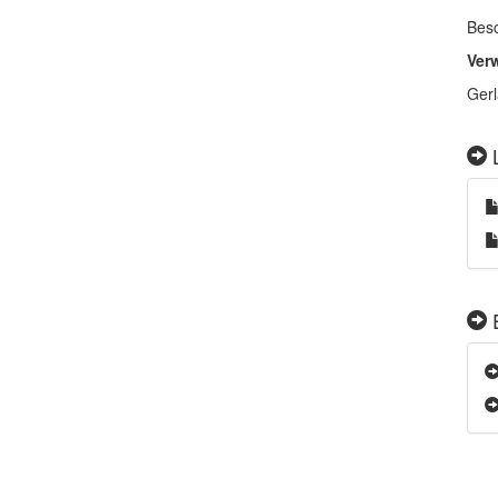
Besc
Ver
Gerl
L
E