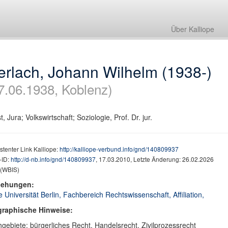
Über Kalliope
erlach, Johann Wilhelm (1938-)
7.06.1938, Koblenz)
st, Jura; Volkswirtschaft; Soziologie, Prof. Dr. jur.
stenter Link Kalliope:
http://kalliope-verbund.info/gnd/140809937
ID:
http://d-nb.info/gnd/140809937
, 17.03.2010, Letzte Änderung: 26.02.2026
(WBIS)
iehungen:
e Universität Berlin, Fachbereich Rechtswissenschaft, Affiliation,
graphische Hinweise:
gebiete: bürgerliches Recht, Handelsrecht, Zivilprozessrecht