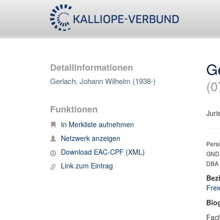
G
Detailinformationen
Gerlach, Johann Wilhelm (1938-)
(0
Funktionen
Juri
In Merkliste aufnehmen
Netzwerk anzeigen
Persi
Download EAC-CPF (XML)
GND-
DBA 
Link zum Eintrag
Bez
Frei
Bio
Fach