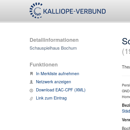
S
Detailinformationen
Schauspielhaus Bochum
(1
Funktionen
The
In Merkliste aufnehmen
Netzwerk anzeigen
Persi
Download EAC-CPF (XML)
GND-
Hom
Link zum Eintrag
Bez
Städ
Ver
Boc