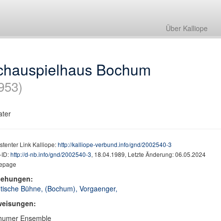
Über Kalliope
chauspielhaus Bochum
953)
ater
stenter Link Kalliope:
http://kalliope-verbund.info/gnd/2002540-3
ID:
http://d-nb.info/gnd/2002540-3
, 18.04.1989, Letzte Änderung: 06.05.2024
epage
iehungen:
tische Bühne, (Bochum), Vorgaenger,
weisungen:
humer Ensemble