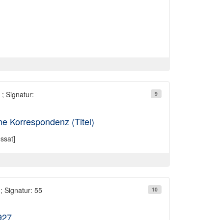
; Signatur:
9
he Korrespondenz (Titel)
ssat]
; Signatur: 55
10
927