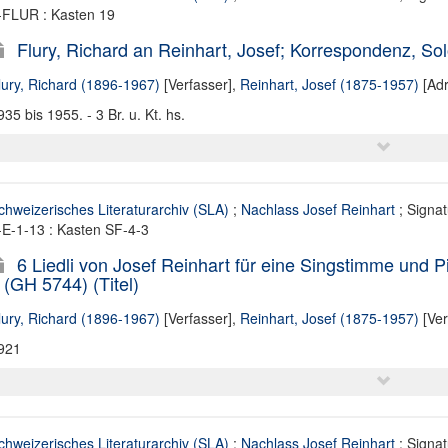
-FLUR : Kasten 19
Flury, Richard an Reinhart, Josef; Korrespondenz, Solo
lury, Richard (1896-1967)
[Verfasser],
Reinhart, Josef (1875-1957)
[Adr
935 bis 1955. - 3 Br. u. Kt. hs.
chweizerisches Literaturarchiv (SLA)
;
Nachlass Josef Reinhart
; Signa
-E-1-13 : Kasten SF-4-3
6 Liedli von Josef Reinhart für eine Singstimme und Pi
 (GH 5744) (Titel)
lury, Richard (1896-1967)
[Verfasser],
Reinhart, Josef (1875-1957)
[Ver
921
chweizerisches Literaturarchiv (SLA)
;
Nachlass Josef Reinhart
; Signa