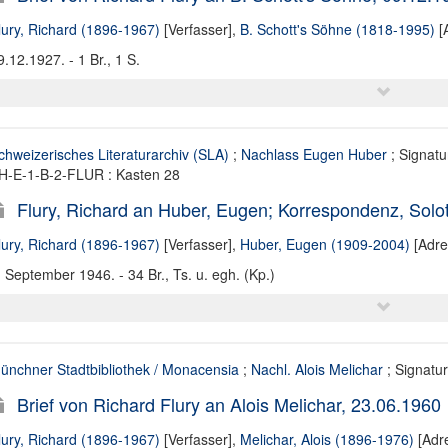
lury, Richard (1896-1967)
[Verfasser],
B. Schott's Söhne (1818-1995)
[
9.12.1927. - 1 Br., 1 S.
chweizerisches Literaturarchiv (SLA)
;
Nachlass Eugen Huber
; Signatu
H-E-1-B-2-FLUR : Kasten 28
Flury, Richard an Huber, Eugen; Korrespondenz, Soloth
lury, Richard (1896-1967)
[Verfasser],
Huber, Eugen (1909-2004)
[Adre
. September 1946. - 34 Br., Ts. u. egh. (Kp.)
ünchner Stadtbibliothek / Monacensia
;
Nachl. Alois Melichar
; Signatu
Brief von Richard Flury an Alois Melichar, 23.06.1960
lury, Richard (1896-1967)
[Verfasser],
Melichar, Alois (1896-1976)
[Adre