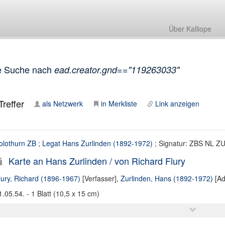
Über Kalliope
e Suche nach
ead.creator.gnd=="119263033"
reffer
als Netzwerk
in Merkliste
Link anzeigen
olothurn ZB
;
Legat Hans Zurlinden (1892-1972)
; Signatur: ZBS NL Z
Karte an Hans Zurlinden / von Richard Flury
lury, Richard (1896-1967)
[Verfasser],
Zurlinden, Hans (1892-1972)
[Ad
1.05.54. - 1 Blatt (10,5 x 15 cm)