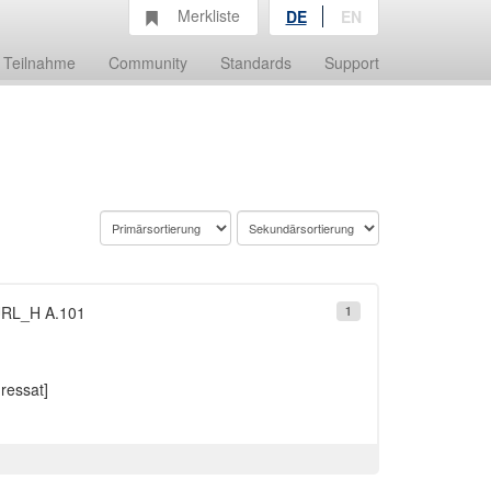
Merkliste
DE
EN
Teilnahme
Community
Standards
Support
URL_H A.101
1
ressat]