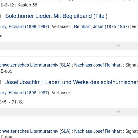
-E-3-12 : Kasten 58
Solothurner Lieder. Mit Begleitband (Titel)
lury, Richard (1896-1967)
[Verfasser],
Reinhart, Josef (1875-1957)
[Ver
d.
chweizerisches Literaturarchiv (SLA)
;
Nachlass Josef Reinhart
; Signa
-E-065
Josef Joachim : Leben und Werke des solothurnischen B
lury, Richard (1896-1967)
[Verfasser]
945. - 71. S.
chweizerisches Literaturarchiv (SLA)
;
Nachlass Josef Reinhart
; Signa
-E-066