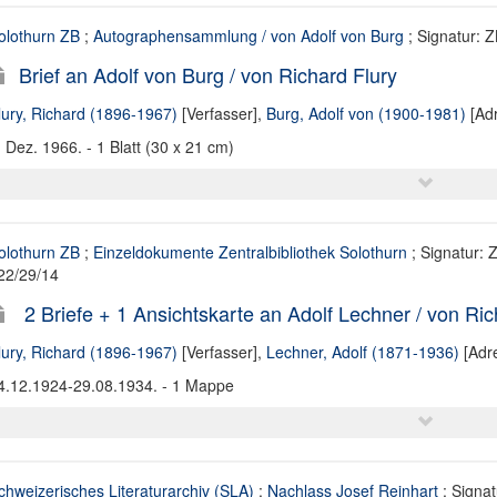
olothurn ZB
;
Autographensammlung / von Adolf von Burg
; Signatur: Z
Brief an Adolf von Burg / von Richard Flury
lury, Richard (1896-1967)
[Verfasser],
Burg, Adolf von (1900-1981)
[Adr
. Dez. 1966. - 1 Blatt (30 x 21 cm)
olothurn ZB
;
Einzeldokumente Zentralbibliothek Solothurn
; Signatur: Z
22/29/14
2 Briefe + 1 Ansichtskarte an Adolf Lechner / von Ric
lury, Richard (1896-1967)
[Verfasser],
Lechner, Adolf (1871-1936)
[Adre
4.12.1924-29.08.1934. - 1 Mappe
chweizerisches Literaturarchiv (SLA)
;
Nachlass Josef Reinhart
; Signat