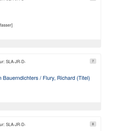
fasser]
tur: SLA-JR-D-
7
auerndichters / Flury, Richard (Titel)
tur: SLA-JR-D-
8