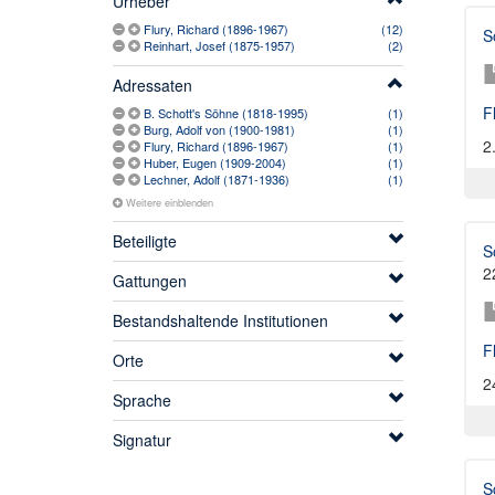
Urheber
Flury, Richard (1896-1967)
(12)
S
Reinhart, Josef (1875-1957)
(2)
Adressaten
F
B. Schott's Söhne (1818-1995)
(1)
Burg, Adolf von (1900-1981)
(1)
2
Flury, Richard (1896-1967)
(1)
Huber, Eugen (1909-2004)
(1)
Lechner, Adolf (1871-1936)
(1)
Weitere einblenden
Beteiligte
S
2
Gattungen
Bestandshaltende Institutionen
F
Orte
2
Sprache
Signatur
S