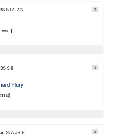
BS S I 613/6
2
essat]
BS S II
3
hard Flury
ssat]
ur: SLA-JR-B-
4