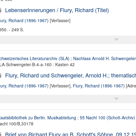
Lebenserinnerungen / Flury, Richard (Titel)
lury, Richard (1896-1967)
[Verfasser]
950. - 249 S.
chweizerisches Literaturarchiv (SLA)
;
Nachlass Arnold H. Schwengeler
LA-Schwengeler-B-4-a-160 : Kasten 42
Flury, Richard und Schwengeler, Arnold H.; thematisc
lury, Richard (1896-1967)
[Verfasser],
Flury, Richard (1896-1967)
[Adre
taatsbibliothek zu Berlin. Musikabteilung
;
55 Nachl 100 (Schott-Archiv)
achl 100/B,33178
Brief von Richard Flury an B. Schott's Söhne, 09.12.1