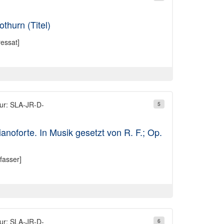
thurn (Titel)
essat]
tur: SLA-JR-D-
5
anoforte. In Musik gesetzt von R. F.; Op.
fasser]
tur: SLA-JR-D-
6