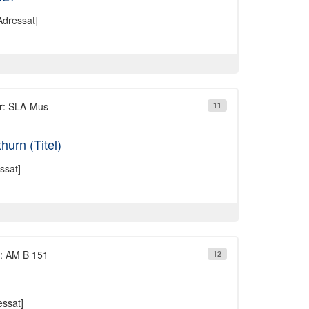
Adressat]
r: SLA-Mus-
11
urn (Titel)
ssat]
r: AM B 151
12
ssat]