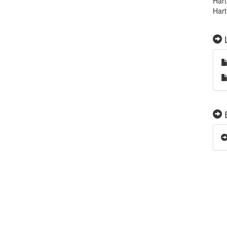
Hart
Hart
L
E