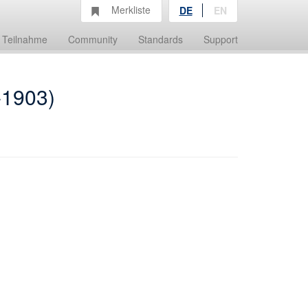
Merkliste
DE
EN
Teilnahme
Community
Standards
Support
-1903)