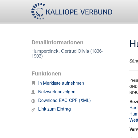
H
Detailinformationen
Humperdinck, Gertrud Olivia (1836-
1903)
Säng
Funktionen
Persi
In Merkliste aufnehmen
GND-
Netzwerk anzeigen
NDB/
Download EAC-CPF (XML)
Bez
Hart
Link zum Eintrag
Hump
Wett
Ver