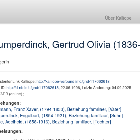
Über Kalliope
umperdinck, Gertrud Olivia (1836
erin
stenter Link Kalliope:
http://kalliope-verbund.info/gnd/117062618
ID:
http://d-nb.info/gnd/117062618
, 22.06.1996, Letzte Änderung: 04.09.2025
ADB (online) ;
iehungen:
mann, Franz Xaver, (1794-1853), Beziehung familiaer, [Vater]
erdinck, Engelbert, (1854-1921), Beziehung familiaer, [Sohn]
e, Adelheid, (1858-1916), Beziehung familiaer, [Tochter]
weisungen: