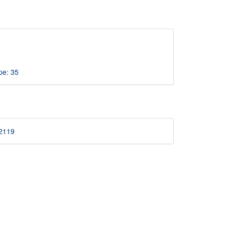
pe: 35
52119