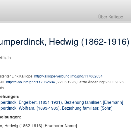
Über Kalliope
umperdinck, Hedwig (1862-1916)
ttistin
stenter Link Kalliope:
http://kalliope-verbund.info/gnd/117062634
ID:
http://d-nb.info/gnd/117062634
, 22.06.1996, Letzte Änderung: 25.03.2026
th
iehungen:
erdinck, Engelbert, (1854-1921), Beziehung familiaer, [Ehemann]
erdinck, Wolfram, (1893-1985), Beziehung familiaer, [Sohn]
weisungen:
r, Hedwig (1862-1916) [Frueherer Name]