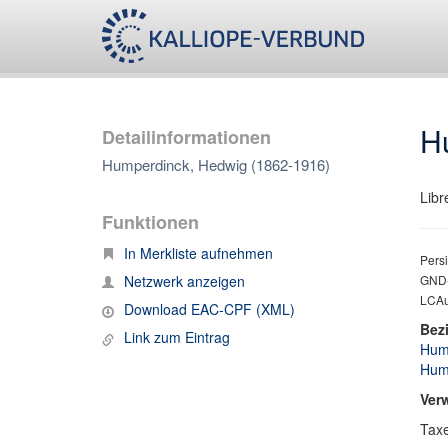
H
Detailinformationen
Humperdinck, Hedwig (1862-1916)
Libre
Funktionen
In Merkliste aufnehmen
Persi
Netzwerk anzeigen
GND-
LCAu
Download EAC-CPF (XML)
Bez
Link zum Eintrag
Hump
Hump
Ver
Taxe