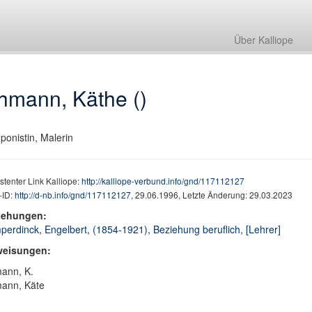
Über Kalliope
hmann, Käthe ()
onistin, Malerin
stenter Link Kalliope:
http://kalliope-verbund.info/gnd/117112127
ID:
http://d-nb.info/gnd/117112127
, 29.06.1996, Letzte Änderung: 29.03.2023
iehungen:
erdinck, Engelbert, (1854-1921), Beziehung beruflich, [Lehrer]
weisungen:
ann, K.
ann, Käte