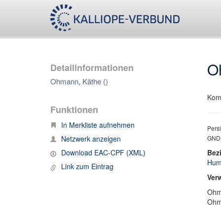
O
Detailinformationen
Ohmann, Käthe ()
Komp
Funktionen
In Merkliste aufnehmen
Persi
Netzwerk anzeigen
GND-
Download EAC-CPF (XML)
Bez
Hump
Link zum Eintrag
Ver
Ohm
Ohm