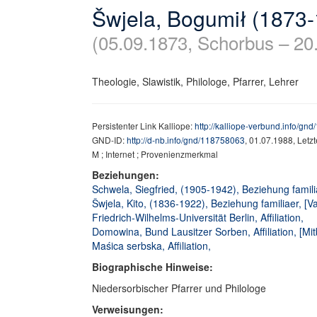
Šwjela, Bogumił (1873
(05.09.1873, Schorbus – 20
Theologie, Slawistik, Philologe, Pfarrer, Lehrer
Persistenter Link Kalliope:
http://kalliope-verbund.info/gn
GND-ID:
http://d-nb.info/gnd/118758063
, 01.07.1988, Letz
M ; Internet ; Provenienzmerkmal
Beziehungen:
Schwela, Siegfried, (1905-1942), Beziehung famili
Šwjela, Kito, (1836-1922), Beziehung familiaer, [Va
Friedrich-Wilhelms-Universität Berlin, Affiliation,
Domowina, Bund Lausitzer Sorben, Affiliation, [Mi
Maśica serbska, Affiliation,
Biographische Hinweise:
Niedersorbischer Pfarrer und Philologe
Verweisungen: