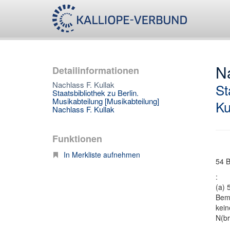
Na
Detailinformationen
Nachlass F. Kullak
St
Staatsbibliothek zu Berlin.
Musikabteilung [Musikabteilung]
Ku
Nachlass F. Kullak
Funktionen
In Merkliste aufnehmen
54 B
:
(a) 
Bem
kein
N(br