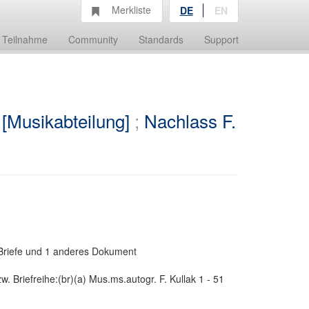
Merkliste
DE
EN
Teilnahme
Community
Standards
Support
 [Musikabteilung]
;
Nachlass F.
 Briefe und 1 anderes Dokument
. Briefreihe:(br)(a) Mus.ms.autogr. F. Kullak 1 - 51