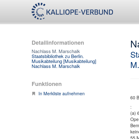
N
Detailinformationen
Nachlass M. Marschalk
St
Staatsbibliothek zu Berlin.
Musikabteilung [Musikabteilung]
M.
Nachlass M. Marschalk
Funktionen
In Merkliste aufnehmen
60 B
:
(a) 
Oper
Bem
kein
55 M