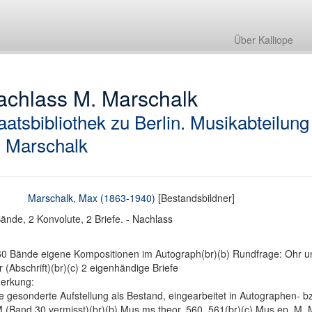
Über Kalliope
achlass M. Marschalk
aatsbibliothek zu Berlin. Musikabteilung
 Marschalk
Marschalk, Max (1863-1940)
[Bestandsbildner]
ände, 2 Konvolute, 2 Briefe. - Nachlass
60 Bände eigene Kompositionen im Autograph(br)(b) Rundfrage: Ohr un
 (Abschrift)(br)(c) 2 eigenhändige Briefe
erkung:
e gesonderte Aufstellung als Bestand, eingearbeitet in Autographen- bz
 (Band 30 vermisst)(br)(b) Mus.ms.theor. 560, 561(br)(c) Mus.ep. M. 