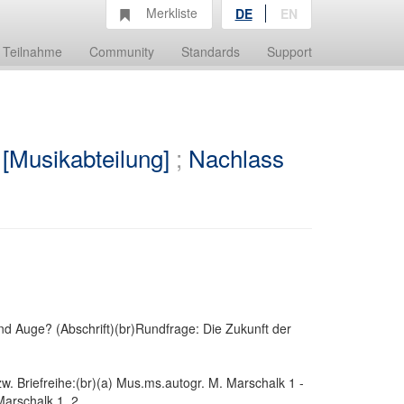
Merkliste
DE
EN
Teilnahme
Community
Standards
Support
 [Musikabteilung]
;
Nachlass
d Auge? (Abschrift)(br)Rundfrage: Die Zukunft der
w. Briefreihe:(br)(a) Mus.ms.autogr. M. Marschalk 1 -
Marschalk 1, 2