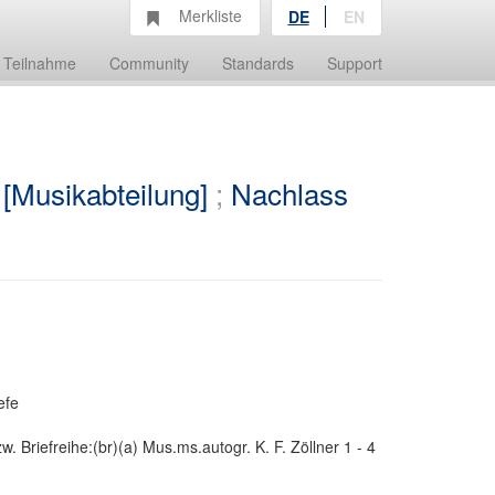
Merkliste
DE
EN
Teilnahme
Community
Standards
Support
 [Musikabteilung]
;
Nachlass
efe
. Briefreihe:(br)(a) Mus.ms.autogr. K. F. Zöllner 1 - 4