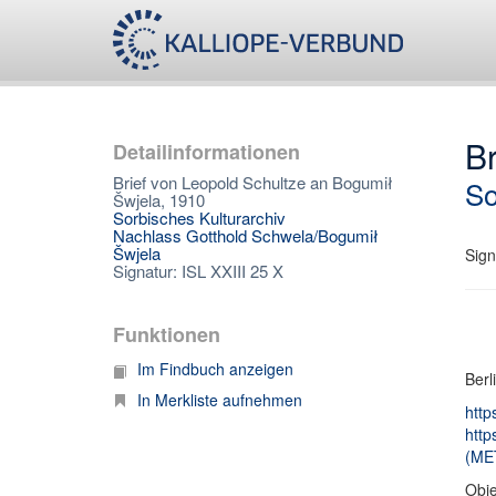
Br
Detailinformationen
Brief von Leopold Schultze an Bogumił
So
Šwjela, 1910
Sorbisches Kulturarchiv
Nachlass Gotthold Schwela/Bogumił
Šwjela
Sign
Signatur: ISL XXIII 25 X
Funktionen
Im Findbuch anzeigen
Berl
In Merkliste aufnehmen
http
http
(ME
Obje