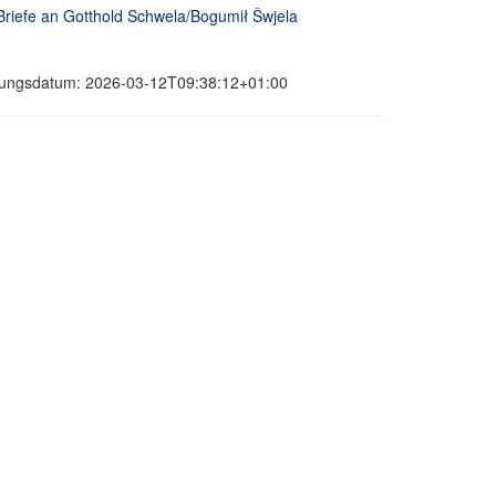
Briefe an Gotthold Schwela/Bogumił Šwjela
ierungsdatum: 2026-03-12T09:38:12+01:00