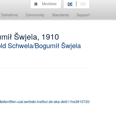
Merkliste
DE
EN
Teilnahme
Community
Standards
Support
umił Šwjela, 1910
old Schwela/Bogumił Šwjela
&identifier=oai:serbski-institut.de:ska-de611hs3810720