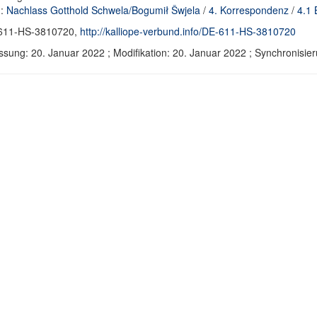
d:
Nachlass Gotthold Schwela/Bogumił Šwjela
/
4. Korrespondenz
/
4.1 
611-HS-3810720,
http://kalliope-verbund.info/DE-611-HS-3810720
ssung: 20. Januar 2022 ; Modifikation: 20. Januar 2022 ; Synchronis