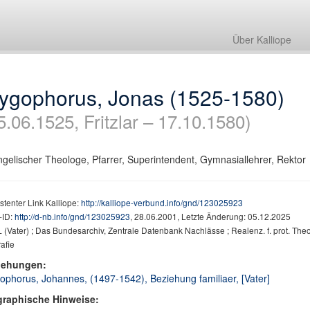
Über Kalliope
rygophorus, Jonas (1525-1580)
5.06.1525, Fritzlar – 17.10.1580)
gelischer Theologe, Pfarrer, Superintendent, Gymnasiallehrer, Rektor
stenter Link Kalliope:
http://kalliope-verbund.info/gnd/123025923
ID:
http://d-nb.info/gnd/123025923
, 28.06.2001, Letzte Änderung: 05.12.2025
(Vater) ; Das Bundesarchiv, Zentrale Datenbank Nachlässe ; Realenz. f. prot. The
afie
iehungen:
ophorus, Johannes, (1497-1542), Beziehung familiaer, [Vater]
graphische Hinweise: