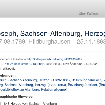
Über Kalliope
oseph, Sachsen-Altenburg, Herzo
7.08.1789, Hildburghausen – 25.11.1868
stenter Link Kalliope:
http://kalliope-verbund.info/gnd/124332862
ID:
http://d-nb.info/gnd/124332862
, 13.01.2003, Letzte Änderung: 21.06.2023
 ; Wikipedia
iehungen:
drich, Sachsen-Altenburg, Herzog, (1763-1834), Beziehung familiaer, [V
g, Sachsen-Altenburg, Herzog, (1796-1853), Beziehung familiaer, [Bru
gerbibliothek zu Altenburg, Relation allgemein,
graphische Hinweise:
4-1848 Herzog von Sachsen-Altenburg