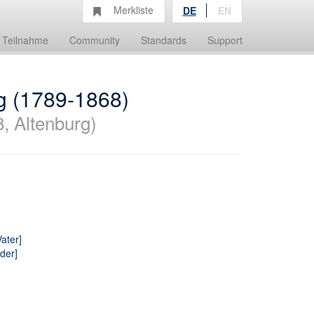
Merkliste
DE
EN
Teilnahme
Community
Standards
Support
g (1789-1868)
, Altenburg)
ater]
der]