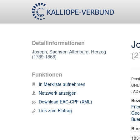
J
Detailinformationen
Joseph, Sachsen-Altenburg, Herzog
(2
(1789-1868)
Funktionen
Persi
In Merkliste aufnehmen
GND-
; ADB
Netzwerk anzeigen
Bez
Download EAC-CPF (XML)
Frie
Link zum Eintrag
Geor
Buer
Bio
183