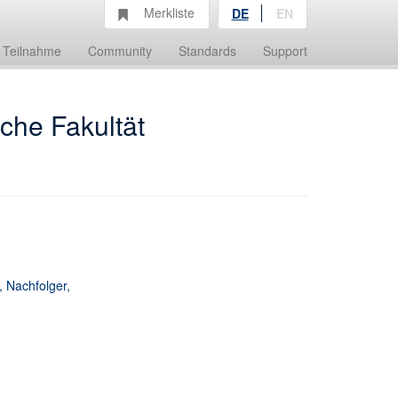
Merkliste
DE
EN
Teilnahme
Community
Standards
Support
sche Fakultät
, Nachfolger,