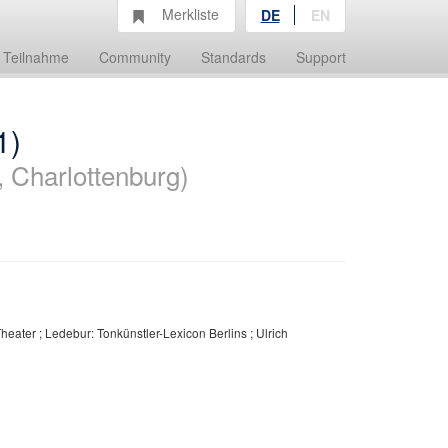
Merkliste
DE
EN
Teilnahme
Community
Standards
Support
1)
, Charlottenburg)
heater ; Ledebur: Tonkünstler-Lexicon Berlins ; Ulrich