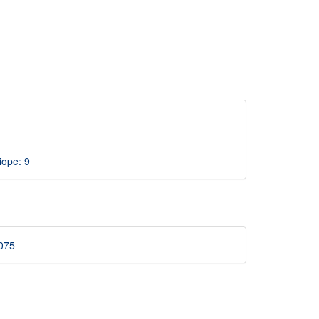
iope: 9
3075