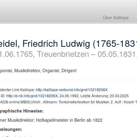
Über Kalliope
idel, Friedrich Ludwig (1765-183
1.06.1765, Treuenbrietzen – 05.05.1831
onist, Musikdirektor, Organist, Dirigent
stenter Link Kalliope:
http://kalliope-verbund.info/gnd/10218206X
ID:
http://d-nb.info/gnd/10218206X
, 24.06.1992, Letzte Änderung: 20.03.2025
DB-online;WBIS;Ulrich ; Altmann: Tonkünstlerlexikon für Musiker. 2. Aufl ; Kosch T
graphische Hinweise:
iner Musikdirektor; Hofkapellmeister in Berlin ab 1822
weisungen: