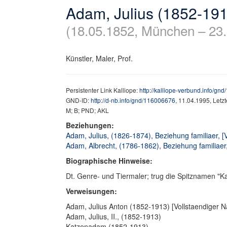
Adam, Julius (1852-19
(18.05.1852, München – 23
Künstler, Maler, Prof.
Persistenter Link Kalliope:
http://kalliope-verbund.info/gn
GND-ID:
http://d-nb.info/gnd/116006676
, 11.04.1995, Letz
M; B; PND; AKL
Beziehungen:
Adam, Julius, (1826-1874), Beziehung familiaer, [V
Adam, Albrecht, (1786-1862), Beziehung familiaer
Biographische Hinweise:
Dt. Genre- und Tiermaler; trug die Spitznamen "K
Verweisungen:
Adam, Julius Anton (1852-1913) [Vollstaendiger 
Adam, Julius, II., (1852-1913)
Katzenadam (1852-1913)