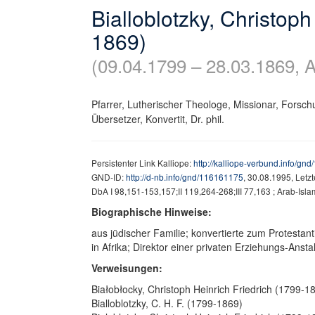
Bialloblotzky, Christoph
1869)
(09.04.1799 – 28.03.1869, A
Pfarrer, Lutherischer Theologe, Missionar, Forschun
Übersetzer, Konvertit, Dr. phil.
Persistenter Link Kalliope:
http://kalliope-verbund.info/gn
GND-ID:
http://d-nb.info/gnd/116161175
, 30.08.1995, Letz
DbA I 98,151-153,157;II 119,264-268;III 77,163 ; Arab-Islam
Biographische Hinweise:
aus jüdischer Familie; konvertierte zum Protestan
in Afrika; Direktor einer privaten Erziehungs-Ansta
Verweisungen:
Białobłocky, Christoph Heinrich Friedrich (1799-1
Bialloblotzky, C. H. F. (1799-1869)