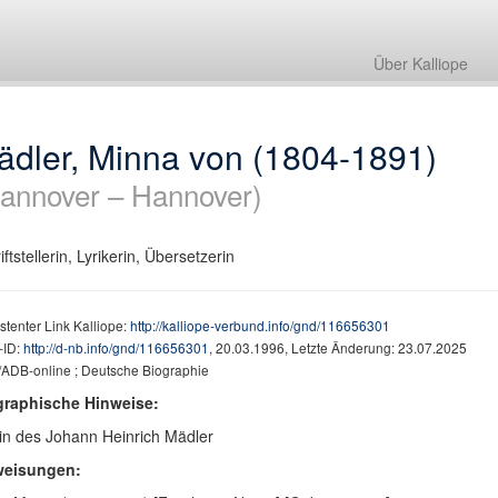
Über Kalliope
ädler, Minna von (1804-1891)
annover – Hannover)
iftstellerin, Lyrikerin, Übersetzerin
stenter Link Kalliope:
http://kalliope-verbund.info/gnd/116656301
ID:
http://d-nb.info/gnd/116656301
, 20.03.1996, Letzte Änderung: 23.07.2025
ADB-online ; Deutsche Biographie
graphische Hinweise:
in des Johann Heinrich Mädler
weisungen: