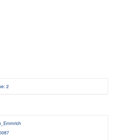
pe: 2
ich_Emmrich
50087