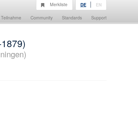
Merkliste
DE
EN
Teilnahme
Community
Standards
Support
-1879)
iningen)