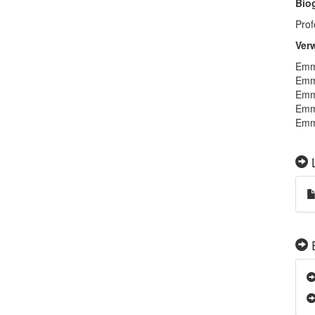
Bio
Prof
Ver
Emmr
Emme
Emm
Emm
Emmr
L
E