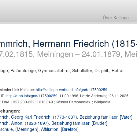
Über Kalliope
mmrich, Hermann Friedrich (1815
7.02.1815, Meiningen – 24.01.1879, Me
oge, Paläontologe, Gymnasiallehrer, Schulleiter, Dr. phil., Hofrat
stenter Link Kalliope:
http://kalliope-verbund.info/gnd/117500259
ID:
http://d-nb.info/gnd/117500259
, 11.09.1996, Letzte Änderung: 26.11.2025
 DbA II 327,230-232;III 213,349 ; Kössler Personenlex. ; Wikipedia
iehungen:
ich, Georg Karl Friedrich, (1773-1837), Beziehung familiaer, [Vater]
ich, Anton, (1820-1897), Beziehung familiaer, [Bruder]
schule, (Meiningen), Affiliation, [Direktor]