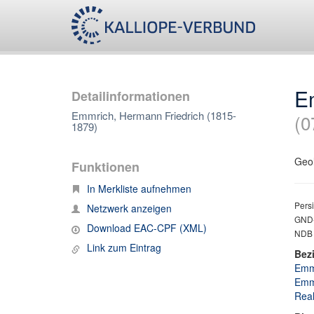
E
Detailinformationen
Emmrich, Hermann Friedrich (1815-
(0
1879)
Geol
Funktionen
In Merkliste aufnehmen
Persi
Netzwerk anzeigen
GND-
Download EAC-CPF (XML)
NDB ;
Link zum Eintrag
Bez
Emmr
Emmr
Real