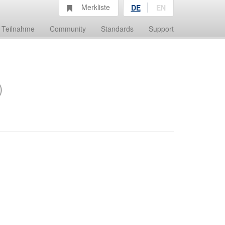
Merkliste
DE
EN
Teilnahme
Community
Standards
Support
)