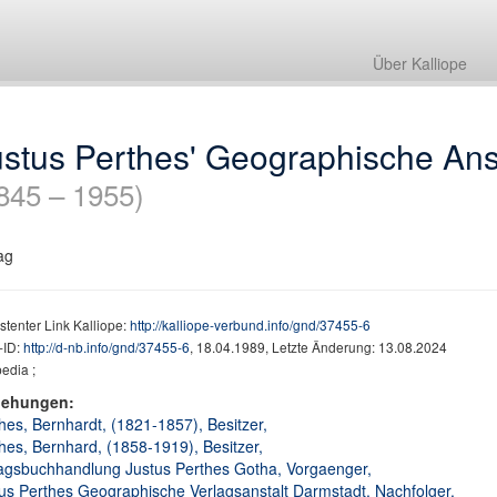
Über Kalliope
stus Perthes' Geographische Ans
845 – 1955)
ag
stenter Link Kalliope:
http://kalliope-verbund.info/gnd/37455-6
ID:
http://d-nb.info/gnd/37455-6
, 18.04.1989, Letzte Änderung: 13.08.2024
edia ;
iehungen:
hes, Bernhardt, (1821-1857), Besitzer,
hes, Bernhard, (1858-1919), Besitzer,
agsbuchhandlung Justus Perthes Gotha, Vorgaenger,
us Perthes Geographische Verlagsanstalt Darmstadt, Nachfolger,