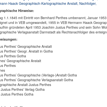
ann Haack Geographisch-Kartographische Anstalt, Nachfolger,
graphische Hinweise:
ag 1.1.1845 mit Eintritt von Bernhard Perthes umbenannt, Januar 195
ignet und in VEB umgewandelt, 1955 in VEB Hermann Haack Geograph
ufhin gründeten April 1953 Joachim Justus Perthes und sein Sohn Wol
raphische Verlagsanstalt Darmstadt als Rechtsnachfolger des entei
weisungen:
us Perthes' Geographische Anstalt
us Perthes' Geogr. Anstalt in Gotha
us Perthes Gotha
hes' Geographische Anstalt
us Perthes
hes
us Perthes’ Geographische (Verlags-)Anstalt Gotha
us Perthes’ Geographische Verlagsanstalt Gotha
raphische Anstalt Justus Perthes
Justus Perthes' Verlag Gotha
Justus Perthes Gotha