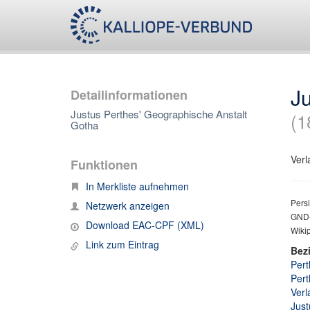
Ju
Detailinformationen
Justus Perthes' Geographische Anstalt
(1
Gotha
Verl
Funktionen
In Merkliste aufnehmen
Persi
Netzwerk anzeigen
GND-
Download EAC-CPF (XML)
Wikip
Link zum Eintrag
Bez
Pert
Pert
Verl
Just