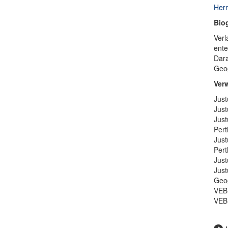
Herm
Bio
Verl
ente
Dara
Geog
Ver
Just
Just
Just
Pert
Just
Pert
Just
Just
Geog
VEB 
VEB 