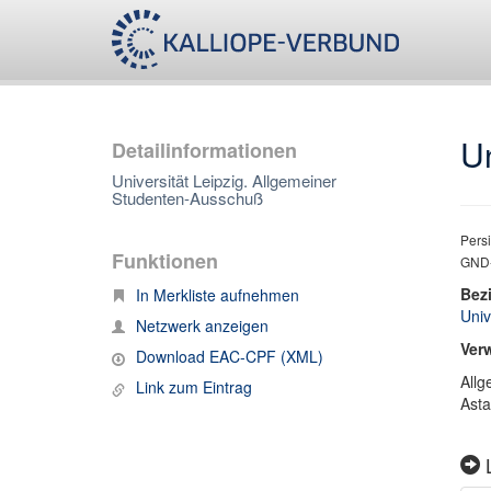
Un
Detailinformationen
Universität Leipzig. Allgemeiner
Studenten-Ausschuß
Persi
Funktionen
GND-
Bez
In Merkliste aufnehmen
Univ
Netzwerk anzeigen
Ver
Download EAC-CPF (XML)
Allg
Link zum Eintrag
Asta
L