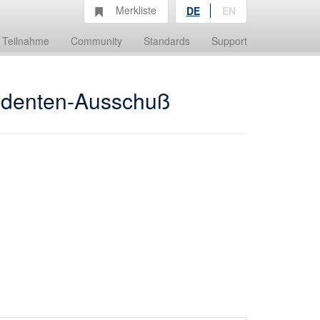
Merkliste
DE
EN
Teilnahme
Community
Standards
Support
tudenten-Ausschuß