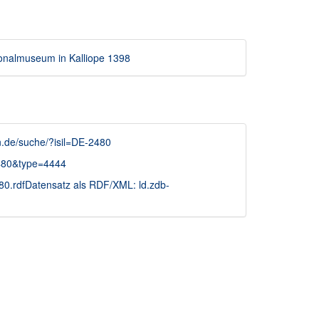
onalmuseum in Kalliope 1398
in.de/suche/?isil=DE-2480
-2480&type=4444
80.rdfDatensatz als RDF/XML: ld.zdb-