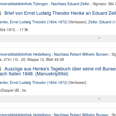
niversitätsbibliothek Tübingen
;
Nachlass Eduard Zeller
; Signatur: Md 
Brief von Ernst Ludwig Theodor Henke an Eduard Zel
enke, Ernst Ludwig Theodor (1804-1872)
[Verfasser],
Zeller, Eduard (
854-1872. - 17 Br.
niversitätsbibliothek Heidelberg
;
Nachlass Robert Wilhelm Bunsen
; Si
s. 2741 I G - 20, Mappe 12, Blatt 49-58
Auszüge aus Henke's Tagebuch über seine mit Bunse
ach Italien 1848. (Manuskripttitel)
enke, Ernst Ludwig Theodor (1804-1872)
[Verfasser]
 (Doppel-)Bl., hs.
niversitätsbibliothek Heidelberg
;
Nachlass Robert Wilhelm Bunsen
; Si