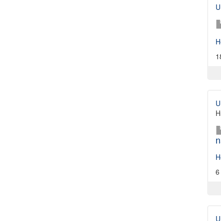
U
H
1
U
H
n
H
6
U