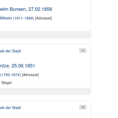
helm Bunsen, 27.02.1856
Wilhelm (1811-1899)
[Adressat]
hek der Stadt
11
ntze, 25.06.1851
 (1793-1874)
[Adressat]
d Siegel
hek der Stadt
12