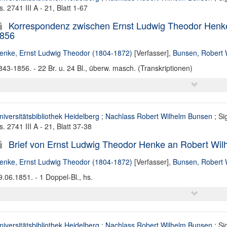
s. 2741 III A - 21, Blatt 1-67
Korrespondenz zwischen Ernst Ludwig Theodor Henk
856
enke, Ernst Ludwig Theodor (1804-1872)
[Verfasser],
Bunsen, Robert 
843-1856. - 22 Br. u. 24 Bl., überw. masch. (Transkriptionen)
niversitätsbibliothek Heidelberg
;
Nachlass Robert Wilhelm Bunsen
; Si
s. 2741 III A - 21, Blatt 37-38
Brief von Ernst Ludwig Theodor Henke an Robert Wil
enke, Ernst Ludwig Theodor (1804-1872)
[Verfasser],
Bunsen, Robert 
9.06.1851. - 1 Doppel-Bl., hs.
niversitätsbibliothek Heidelberg
;
Nachlass Robert Wilhelm Bunsen
; Si