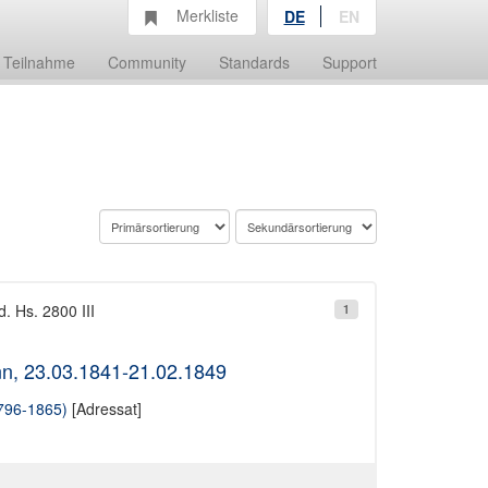
Merkliste
DE
EN
Teilnahme
Community
Standards
Support
d. Hs. 2800 III
1
nn, 23.03.1841-21.02.1849
1796-1865)
[Adressat]