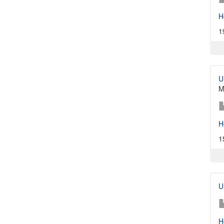
H
1
U
M
H
1
U
H