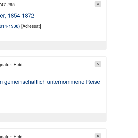
747-295
4
ler, 1854-1872
1814-1908)
[Adressat]
gnatur: Heid.
5
n gemeinschaftlich unternommene Reise
gnatur: Heid.
6