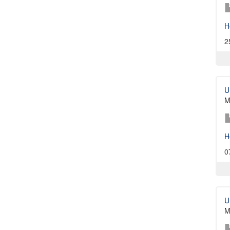
H
2
U
M
H
0
U
M