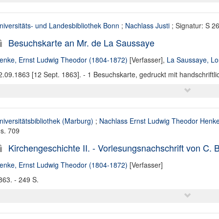
niversitäts- und Landesbibliothek Bonn
;
Nachlass Justi
; Signatur: S 2
Besuchskarte an Mr. de La Saussaye
enke, Ernst Ludwig Theodor (1804-1872)
[Verfasser],
La Saussaye, Lo
2.09.1863 [12 Sept. 1863]. - 1 Besuchskarte, gedruckt mit handschriftl
niversitätsbibliothek (Marburg)
;
Nachlass Ernst Ludwig Theodor Henk
s. 709
Kirchengeschichte II. - Vorlesungsnachschrift von C
enke, Ernst Ludwig Theodor (1804-1872)
[Verfasser]
863. - 249 S.