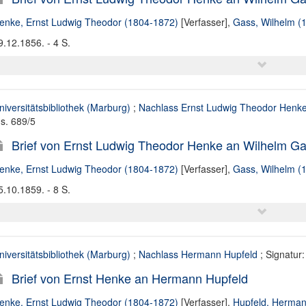
enke, Ernst Ludwig Theodor (1804-1872)
[Verfasser],
Gass, Wilhelm (
9.12.1856. - 4 S.
niversitätsbibliothek (Marburg)
;
Nachlass Ernst Ludwig Theodor Henk
s. 689/5
Brief von Ernst Ludwig Theodor Henke an Wilhelm Ga
enke, Ernst Ludwig Theodor (1804-1872)
[Verfasser],
Gass, Wilhelm (
5.10.1859. - 8 S.
niversitätsbibliothek (Marburg)
;
Nachlass Hermann Hupfeld
; Signatur:
Brief von Ernst Henke an Hermann Hupfeld
enke, Ernst Ludwig Theodor (1804-1872)
[Verfasser],
Hupfeld, Herman