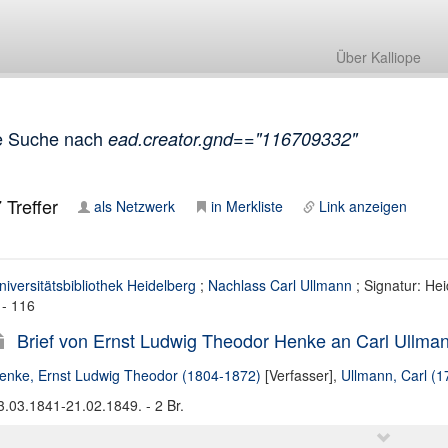
Über Kalliope
e Suche nach
ead.creator.gnd=="116709332"
7
Treffer
als Netzwerk
in Merkliste
Link anzeigen
niversitätsbibliothek Heidelberg
;
Nachlass Carl Ullmann
; Signatur: Hei
 - 116
Brief von Ernst Ludwig Theodor Henke an Carl Ullma
enke, Ernst Ludwig Theodor (1804-1872)
[Verfasser],
Ullmann, Carl (
3.03.1841-21.02.1849. - 2 Br.