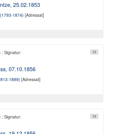
ntze, 25.02.1853
 (1793-1874)
[Adressat]
e
; Signatur:
13
ss, 07.10.1856
1813-1889)
[Adressat]
e
; Signatur:
14
ss, 19.12.1856