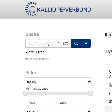
Suche
Ihr
13
Aktive Filter
Alle Filter entfernen
U
Filter
A
Datum
H
2