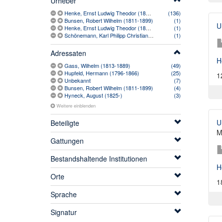
Urheber
Henke, Ernst Ludwig Theodor (1804-1872)
(136)
Bunsen, Robert Wilhelm (1811-1899)
(1)
U
Henke, Ernst Ludwig Theodor (1804-1872) [vermutlich]
(1)
Schönemann, Karl Philipp Christian (1801-1855)
(1)
Adressaten
H
Gass, Wilhelm (1813-1889)
(49)
Hupfeld, Hermann (1796-1866)
(25)
1
Unbekannt
(7)
Bunsen, Robert Wilhelm (1811-1899)
(4)
Hyneck, August (1825-)
(3)
Weitere einblenden
U
Beteiligte
M
Gattungen
Bestandshaltende Institutionen
H
Orte
1
Sprache
Signatur