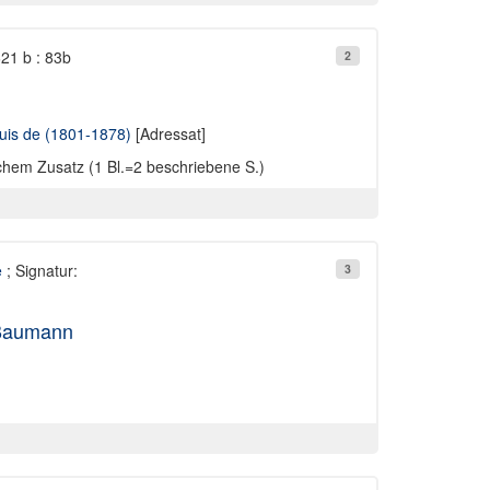
621 b : 83b
2
uis de (1801-1878)
[Adressat]
ichem Zusatz (1 Bl.=2 beschriebene S.)
e
; Signatur:
3
. Baumann