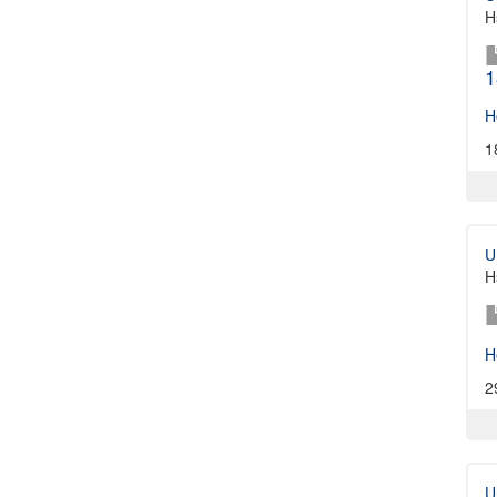
H
1
H
1
U
H
H
2
U