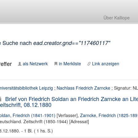
Über Kalliope
e Suche nach
ead.creator.gnd=="117460117"
effer
als Netzwerk
in Merkliste
Link anzeigen
niversitätsbibliothek Leipzig
;
Nachlass Friedrich Zarncke
; Signatur: N
Brief von Friedrich Soldan an Friedrich Zarncke an Lit
eitschrift, 08.12.1880
oldan, Friedrich (1841-1901)
[Verfasser],
Zarncke, Friedrich (1825-189
eutschland. Zeitschrift (1850-1944) [Adressat]
8.12.1880. - 1 Bl. ( 1 hs. S.)