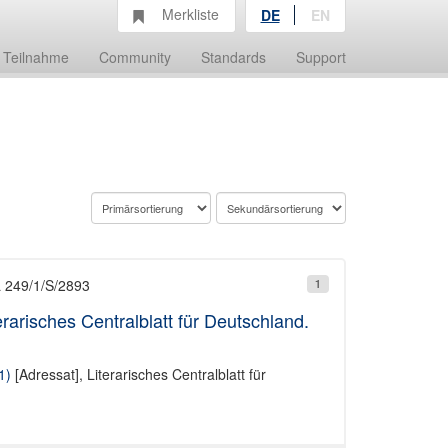
Merkliste
DE
EN
Teilnahme
Community
Standards
Support
L 249/1/S/2893
1
erarisches Centralblatt für Deutschland.
1)
[Adressat],
Literarisches Centralblatt für