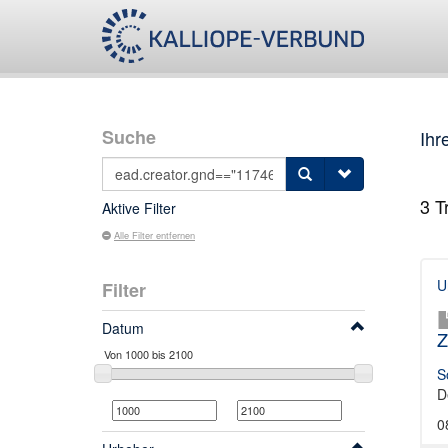
Suche
Ihr
3
Tr
Aktive Filter
Alle Filter entfernen
U
Filter
Datum
Z
S
D
0