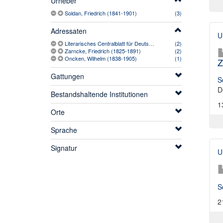
Urheber
Soldan, Friedrich (1841-1901)
(3)
Adressaten
U
Literarisches Centralblatt für Deutschland. Zeitschrift (1850-1944)
(2)
Zarncke, Friedrich (1825-1891)
(2)
Oncken, Wilhelm (1838-1905)
(1)
Z
Gattungen
S
D
Bestandshaltende Institutionen
1
Orte
Sprache
Signatur
U
S
2