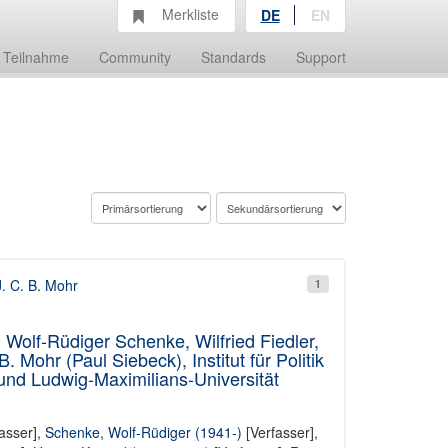
Merkliste
DE
EN
Teilnahme
Community
Standards
Support
J. C. B. Mohr
1
Wolf-Rüdiger Schenke, Wilfried Fiedler,
Mohr (Paul Siebeck), Institut für Politik
und Ludwig-Maximilians-Universität
asser],
Schenke, Wolf-Rüdiger (1941-)
[Verfasser],