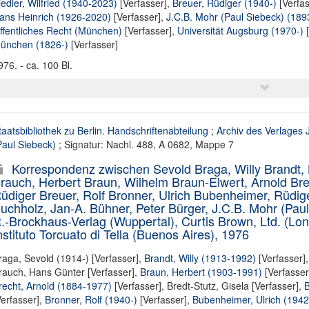
iedler, Wilfried (1940-2023)
[Verfasser],
Breuer, Rüdiger (1940-)
[Verfas
ans Heinrich (1926-2020)
[Verfasser],
J.C.B. Mohr (Paul Siebeck) (189
ffentliches Recht (München)
[Verfasser],
Universität Augsburg (1970-)
[
ünchen (1826-)
[Verfasser]
976. - ca. 100 Bl.
taatsbibliothek zu Berlin. Handschriftenabteilung
;
Archiv des Verlages 
Paul Siebeck)
; Signatur: Nachl. 488, A 0682, Mappe 7
Korrespondenz zwischen Sevold Braga, Willy Brandt,
rauch, Herbert Braun, Wilhelm Braun-Elwert, Arnold Bre
üdiger Breuer, Rolf Bronner, Ulrich Bubenheimer, Rüdi
uchholz, Jan-A. Bühner, Peter Bürger, J.C.B. Mohr (Pau
.-Brockhaus-Verlag (Wuppertal), Curtis Brown, Ltd. (Lo
nstituto Torcuato di Tella (Buenos Aires), 1976
raga, Sevold (1914-) [Verfasser]
,
Brandt, Willy (1913-1992)
[Verfasser]
rauch, Hans Günter [Verfasser]
,
Braun, Herbert (1903-1991)
[Verfasser
recht, Arnold (1884-1977)
[Verfasser],
Bredt-Stutz, Gisela [Verfasser]
,
B
Verfasser],
Bronner, Rolf (1940-)
[Verfasser],
Bubenheimer, Ulrich (1942