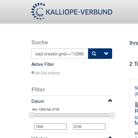
Suche
Ihr
2
Tr
Aktive Filter
Alle Filter entfernen
S
Filter
(
Datum
R
u
M
H