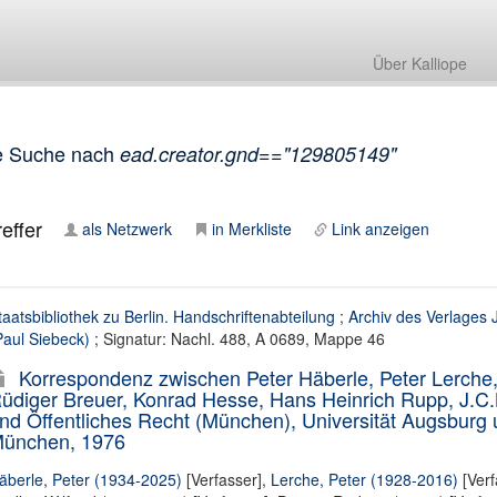
Über Kalliope
e Suche nach
ead.creator.gnd=="129805149"
effer
als Netzwerk
in Merkliste
Link anzeigen
taatsbibliothek zu Berlin. Handschriftenabteilung
;
Archiv des Verlages 
Paul Siebeck)
; Signatur: Nachl. 488, A 0689, Mappe 46
Korrespondenz zwischen Peter Häberle, Peter Lerche, 
üdiger Breuer, Konrad Hesse, Hans Heinrich Rupp, J.C.B. 
nd Öffentliches Recht (München), Universität Augsburg 
ünchen, 1976
äberle, Peter (1934-2025)
[Verfasser],
Lerche, Peter (1928-2016)
[Verf