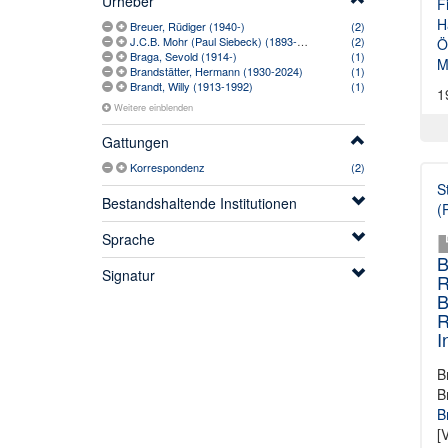
Urheber
F
H
Breuer, Rüdiger (1940-)
(2)
J.C.B. Mohr (Paul Siebeck) (1893-2005)
(2)
Ö
Braga, Sevold (1914-)
(1)
M
Brandstätter, Hermann (1930-2024)
(1)
Brandt, Willy (1913-1992)
(1)
1
Weitere einblenden
Gattungen
Korrespondenz
(2)
S
Bestandshaltende Institutionen
(
Sprache
B
Signatur
R
B
R
I
B
B
B
[