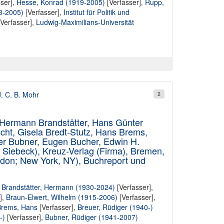
ser],
Hesse, Konrad (1919-2005)
[Verfasser],
Rupp,
3-2005)
[Verfasser],
Institut für Politik und
Verfasser],
Ludwig-Maximilians-Universität
J. C. B. Mohr
2
 Hermann Brandstätter, Hans Günter
cht, Gisela Bredt-Stutz, Hans Brems,
ger Bubner, Eugen Bucher, Edwin H.
l Siebeck), Kreuz-Verlag (Firma), Bremen,
ndon; New York, NY), Buchreport und
,
Brandstätter, Hermann (1930-2024)
[Verfasser],
],
Braun-Elwert, Wilhelm (1915-2006)
[Verfasser],
rems, Hans
[Verfasser],
Breuer, Rüdiger (1940-)
-)
[Verfasser],
Bubner, Rüdiger (1941-2007)