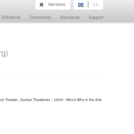
Merkliste
DE
EN
Teilnahme
Community
Standards
Support
rg)
 Theater ; Sucher Theaterlex. ; Ulrich ; Who's Who in the Arts.