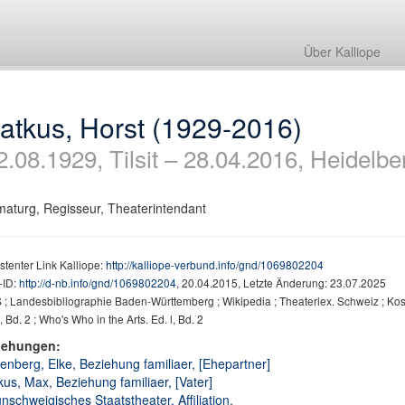
Über Kalliope
atkus, Horst (1929-2016)
2.08.1929, Tilsit – 28.04.2016, Heidelbe
aturg, Regisseur, Theaterintendant
stenter Link Kalliope:
http://kalliope-verbund.info/gnd/1069802204
ID:
http://d-nb.info/gnd/1069802204
, 20.04.2015, Letzte Änderung: 23.07.2025
; Landesbibliographie Baden-Württemberg ; Wikipedia ; Theaterlex. Schweiz ; Kosch
, Bd. 2 ; Who's Who in the Arts. Ed. l, Bd. 2
iehungen:
tenberg, Elke, Beziehung familiaer, [Ehepartner]
kus, Max, Beziehung familiaer, [Vater]
nschweigisches Staatstheater, Affiliation,