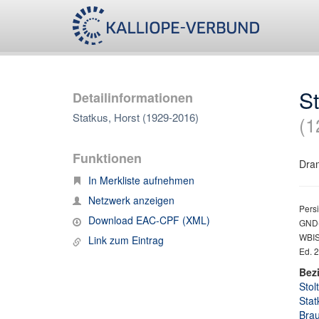
St
Detailinformationen
Statkus, Horst (1929-2016)
(1
Funktionen
Dram
In Merkliste aufnehmen
Netzwerk anzeigen
Persi
Download EAC-CPF (XML)
GND-
WBIS 
Link zum Eintrag
Ed. 2
Bez
Stol
Stat
Brau