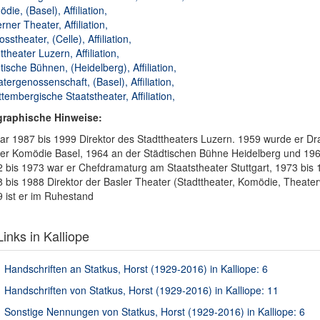
die, (Basel), Affiliation,
rner Theater, Affiliation,
osstheater, (Celle), Affiliation,
ttheater Luzern, Affiliation,
tische Bühnen, (Heidelberg), Affiliation,
tergenossenschaft, (Basel), Affiliation,
tembergische Staatstheater, Affiliation,
graphische Hinweise:
ar 1987 bis 1999 Direktor des Stadttheaters Luzern. 1959 wurde er D
er Komödie Basel, 1964 an der Städtischen Bühne Heidelberg und 1967
 bis 1973 war er Chefdramaturg am Staatstheater Stuttgart, 1973 bis
 bis 1988 Direktor der Basler Theater (Stadttheater, Komödie, Theater
 ist er im Ruhestand
inks in Kalliope
Handschriften an Statkus, Horst (1929-2016) in Kalliope: 6
Handschriften von Statkus, Horst (1929-2016) in Kalliope: 11
Sonstige Nennungen von Statkus, Horst (1929-2016) in Kalliope: 6