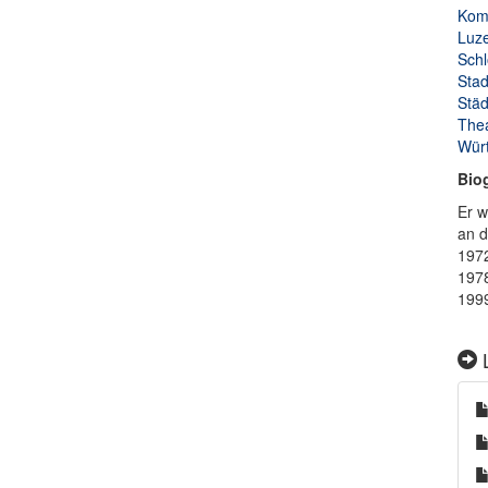
Komö
Luze
Schl
Stad
Städ
Thea
Würt
Bio
Er w
an d
1972
1978
1999
L