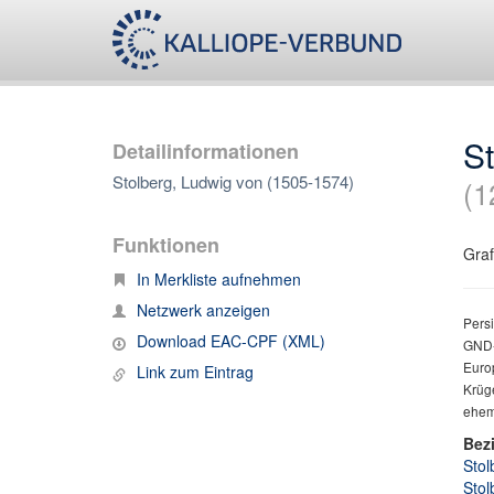
S
Detailinformationen
Stolberg, Ludwig von (1505-1574)
(1
Funktionen
Graf
In Merkliste aufnehmen
Netzwerk anzeigen
Persi
Download EAC-CPF (XML)
GND-
Europ
Link zum Eintrag
Krüg
ehem
Bez
Stol
Stol