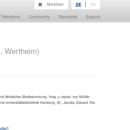
Merkliste
DE
EN
Teilnahme
Community
Standards
Support
4, Wertheim)
ch-Wolfschen Briefsammlung / hrsg. u. bearb. von Nilüfer
nd Universitätsbibliothek Hamburg ; 8) ; Jacobs, Eduard: Die
uder]