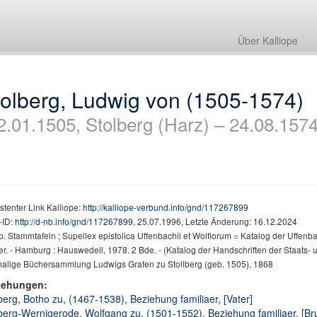
Über Kalliope
tolberg, Ludwig von (1505-1574)
2.01.1505, Stolberg (Harz) – 24.08.157
stenter Link Kalliope:
http://kalliope-verbund.info/gnd/117267899
ID:
http://d-nb.info/gnd/117267899
, 25.07.1996, Letzte Änderung: 16.12.2024
. Stammtafeln ; Supellex epistolica Uffenbachii et Wolfiorum = Katalog der Uffenba
er. - Hamburg : Hauswedell, 1978. 2 Bde. - (Katalog der Handschriften der Staats- u
alige Büchersammlung Ludwigs Grafen zu Stollberg (geb. 1505), 1868
iehungen:
berg, Botho zu, (1467-1538), Beziehung familiaer, [Vater]
berg-Wernigerode, Wolfgang zu, (1501-1552), Beziehung familiaer, [Br