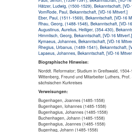
Pauli, Simon, (1534-1591), Bekanntschaft, [VD-16 
Hätzer, Ludwig, (1500-1529), Bekanntschaft, [VD-1
VomRode, Paul, Bekanntschaft, [VD-16 Mitverf.]
Eber, Paul, (1511-1569), Bekanntschaft, [VD-16 Mi
Rhau, Georg, (1488-1548), Bekanntschaft, [VD-16 
Augustinus, Aurelius, Heiliger, (354-430), Bekannts
Himmlisch, Georg, Bekanntschaft, [VD-16 Mitverf.]
Kymaeus, Johannes, Bekanntschaft, [VD-16 Mitver
Rhegius, Urbanus, (1489-1541), Bekanntschaft, [V
Lapaeus, Johannes, Bekanntschaft, [VD-16 Mitverf
Biographische Hinweise:
Norddt. Reformator; Studium in Greifswald, 1504-1
Wittenberg, Freund und Mitarbeiter Luthers, Prof.
sächsischen Kurkreises
Verweisungen:
Bugenhagen, Joannes (1485-1558)
Bugenhagen, Iohannes (1485-1558)
Bugenhagius, Johannes (1485-1558)
Buchenhagen, Johann (1485-1558)
Bugenhagius, Joannes (1485-1558)
Bugenhag, Johann (1485-1558)