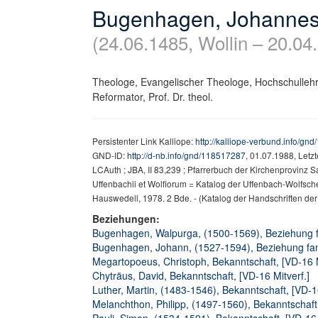
Bugenhagen, Johannes
(24.06.1485, Wollin – 20.04
Theologe, Evangelischer Theologe, Hochschullehre
Reformator, Prof. Dr. theol.
Persistenter Link Kalliope:
http://kalliope-verbund.info/gn
GND-ID:
http://d-nb.info/gnd/118517287
, 01.07.1988, Letz
LCAuth ; JBA, II 83,239 ; Pfarrerbuch der Kirchenprovinz S
Uffenbachii et Wolfiorum = Katalog der Uffenbach-Wolfschen
Hauswedell, 1978. 2 Bde. - (Katalog der Handschriften der 
Beziehungen:
Bugenhagen, Walpurga, (1500-1569), Beziehung fa
Bugenhagen, Johann, (1527-1594), Beziehung fami
Megartopoeus, Christoph, Bekanntschaft, [VD-16 M
Chyträus, David, Bekanntschaft, [VD-16 Mitverf.]
Luther, Martin, (1483-1546), Bekanntschaft, [VD-16
Melanchthon, Philipp, (1497-1560), Bekanntschaft,