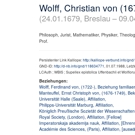
Wolff, Christian von (1
(24.01.1679, Breslau – 09.0
Philosoph, Jurist, Mathematiker, Physiker, Theolog
Prof.
Persistenter Link Kalliope:
http://kalliope-verbund.info/gn
GND-ID:
http://d-nb.info/gnd/118634771
, 01.07.1988, Letz
LCAuth ; WBIS ; Supellex epistolica Uffenbachii et Wolfio
Beziehungen:
Wolff, Ferdinand von, (1722-), Beziehung familiaer
Manteuffel, Ernst Christoph von, (1676-1749), Bek
Universität Halle (Saale), Affiliation,
Philipps-Universität Marburg, Affiliation,
Königlich Preußische Sozietät der Wissenschaften, A
Royal Society, (London), Affiliation, [Fellow]
Imperatorskaja akademija nauk, Affiliation, [Ehrenm
Académie des Sciences, (Paris), Affiliation, [auswä