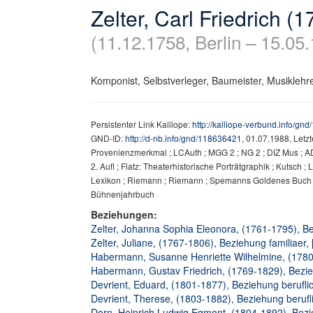
Zelter, Carl Friedrich (
(11.12.1758, Berlin – 15.05.
Komponist, Selbstverleger, Baumeister, Musiklehrer
Persistenter Link Kalliope:
http://kalliope-verbund.info/gn
GND-ID:
http://d-nb.info/gnd/118636421
, 01.07.1988, Letz
Provenienzmerkmal ; LCAuth ; MGG 2 ; NG 2 ; DIZ Mus ; ADB
2. Aufl ; Flatz: Theaterhistorische Porträtgraphik ; Kutsch
Lexikon ; Riemann ; Riemann ; Spemanns Goldenes Buch der
Bühnenjahrbuch
Beziehungen:
Zelter, Johanna Sophia Eleonora, (1761-1795), Bez
Zelter, Juliane, (1767-1806), Beziehung familiaer, 
Habermann, Susanne Henriette Wilhelmine, (1780-1
Habermann, Gustav Friedrich, (1769-1829), Bezie
Devrient, Eduard, (1801-1877), Beziehung beruflic
Devrient, Therese, (1803-1882), Beziehung berufli
Dorn, Heinrich Ludwig Egmont, (1804-1892), Bezie