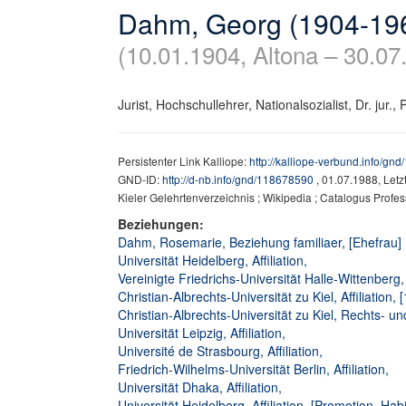
Dahm, Georg (1904-19
(10.01.1904, Altona – 30.07.
Jurist, Hochschullehrer, Nationalsozialist, Dr. jur., Pr
Persistenter Link Kalliope:
http://kalliope-verbund.info/gn
GND-ID:
http://d-nb.info/gnd/118678590
, 01.07.1988, Let
Kieler Gelehrtenverzeichnis ; Wikipedia ; Catalogus Profe
Beziehungen:
Dahm, Rosemarie, Beziehung familiaer, [Ehefrau]
Universität Heidelberg, Affiliation,
Vereinigte Friedrichs-Universität Halle-Wittenberg, 
Christian-Albrechts-Universität zu Kiel, Affiliati
Christian-Albrechts-Universität zu Kiel, Rechts- und
Universität Leipzig, Affiliation,
Université de Strasbourg, Affiliation,
Friedrich-Wilhelms-Universität Berlin, Affiliation,
Universität Dhaka, Affiliation,
Universität Heidelberg, Affiliation, [Promotion, Habil