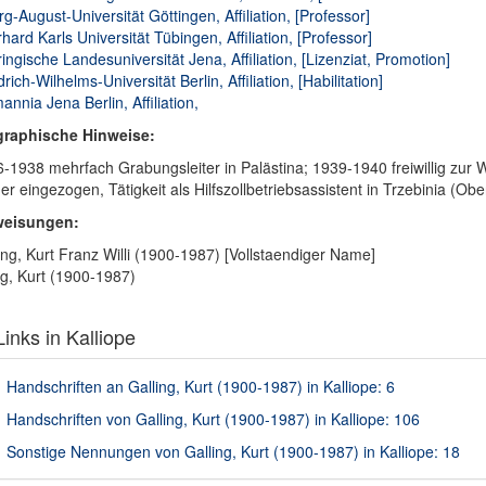
g-August-Universität Göttingen, Affiliation, [Professor]
hard Karls Universität Tübingen, Affiliation, [Professor]
ingische Landesuniversität Jena, Affiliation, [Lizenziat, Promotion]
drich-Wilhelms-Universität Berlin, Affiliation, [Habilitation]
annia Jena Berlin, Affiliation,
graphische Hinweise:
-1938 mehrfach Grabungsleiter in Palästina; 1939-1940 freiwillig zur Weh
er eingezogen, Tätigkeit als Hilfszollbetriebsassistent in Trzebinia (Obe
weisungen:
ing, Kurt Franz Willi (1900-1987) [Vollstaendiger Name]
ig, Kurt (1900-1987)
inks in Kalliope
Handschriften an Galling, Kurt (1900-1987) in Kalliope: 6
Handschriften von Galling, Kurt (1900-1987) in Kalliope: 106
Sonstige Nennungen von Galling, Kurt (1900-1987) in Kalliope: 18