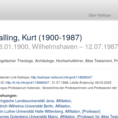
Über Kalliope
lling, Kurt (1900-1987)
8.01.1900, Wilhelmshaven – 12.07.1987
gelischer Theologe, Archäologe, Hochschullehrer, Altes Testament, Prof.,
stenter Link Kalliope:
http://kalliope-verbund.info/gnd/118689347
ID:
http://d-nb.info/gnd/118689347
, 01.07.1988, Letzte Änderung: 06.03.2025
ogus Professorum Halensis ; Verzeichnis der Professorinnen und Professoren der U
iehungen:
ingische Landesuniversität Jena, Affiliation,
drich-Wilhelms-Universität Berlin, Affiliation,
in-Luther-Universität Halle-Wittenberg, Affiliation, [Professor]
nnes Gutenberg-Universität Mainz, Affiliation, [Professor für Altes Tes