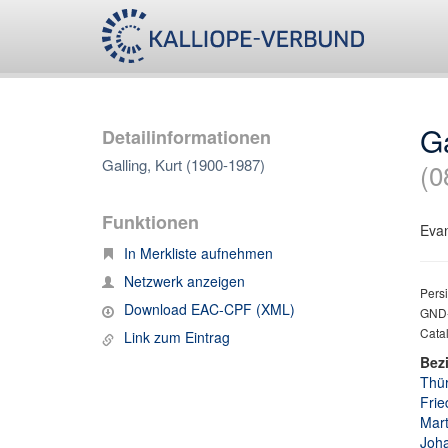
Ga
Detailinformationen
Galling, Kurt (1900-1987)
(0
Funktionen
Evan
In Merkliste aufnehmen
Netzwerk anzeigen
Persi
Download EAC-CPF (XML)
GND-
Catal
Link zum Eintrag
Bez
Thür
Frie
Mart
Joha