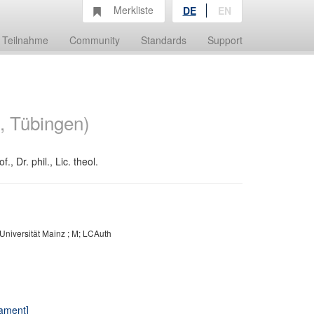
Merkliste
DE
EN
Teilnahme
Community
Standards
Support
, Tübingen)
 Dr. phil., Lic. theol.
niversität Mainz ; M; LCAuth
tament]