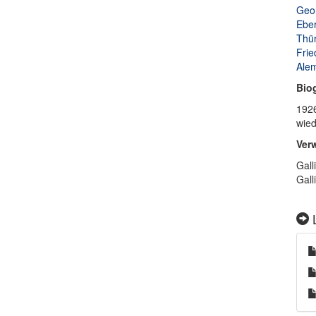
Geor
Eber
Thür
Frie
Alem
Bio
1926
wied
Ver
Gall
Gall
L