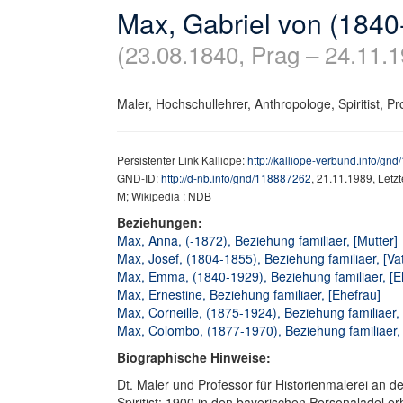
Max, Gabriel von (1840
(23.08.1840, Prag – 24.11.
Maler, Hochschullehrer, Anthropologe, Spiritist, Prof
Persistenter Link Kalliope:
http://kalliope-verbund.info/gn
GND-ID:
http://d-nb.info/gnd/118887262
, 21.11.1989, Letz
M; Wikipedia ; NDB
Beziehungen:
Max, Anna, (-1872), Beziehung familiaer, [Mutter]
Max, Josef, (1804-1855), Beziehung familiaer, [Vat
Max, Emma, (1840-1929), Beziehung familiaer, [E
Max, Ernestine, Beziehung familiaer, [Ehefrau]
Max, Corneille, (1875-1924), Beziehung familiaer,
Max, Colombo, (1877-1970), Beziehung familiaer,
Biographische Hinweise:
Dt. Maler und Professor für Historienmalerei an 
Spiritist; 1900 in den bayerischen Personaladel e