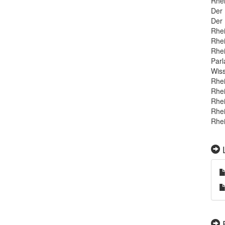
Rhei
Der 
Der 
Rhei
Rhei
Rhei
Parl
Wiss
Rhei
Rhei
Rhei
Rhei
Rhei
L
E