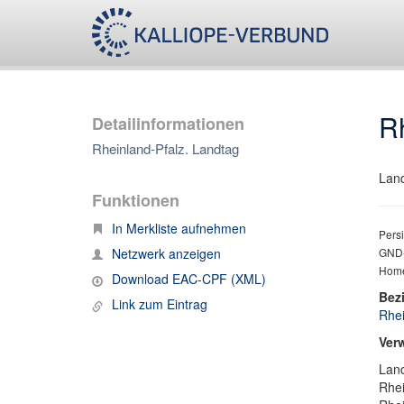
Rh
Detailinformationen
Rheinland-Pfalz. Landtag
Lan
Funktionen
In Merkliste aufnehmen
Persi
Netzwerk anzeigen
GND-
Home
Download EAC-CPF (XML)
Bez
Link zum Eintrag
Rhei
Ver
Land
Rhei