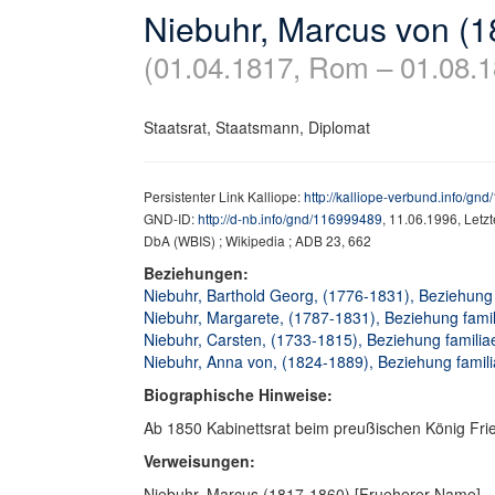
Niebuhr, Marcus von (
(01.04.1817, Rom – 01.08.1
Staatsrat, Staatsmann, Diplomat
Persistenter Link Kalliope:
http://kalliope-verbund.info/gn
GND-ID:
http://d-nb.info/gnd/116999489
, 11.06.1996, Letz
DbA (WBIS) ; Wikipedia ; ADB 23, 662
Beziehungen:
Niebuhr, Barthold Georg, (1776-1831), Beziehung f
Niebuhr, Margarete, (1787-1831), Beziehung famili
Niebuhr, Carsten, (1733-1815), Beziehung familiae
Niebuhr, Anna von, (1824-1889), Beziehung familia
Biographische Hinweise:
Ab 1850 Kabinettsrat beim preußischen König Frie
Verweisungen:
Niebuhr, Marcus (1817-1860) [Frueherer Name]