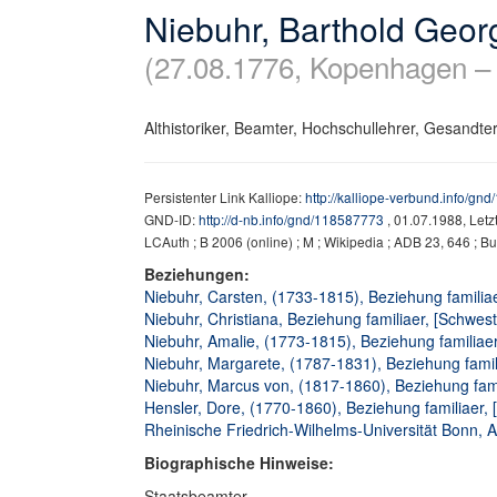
Niebuhr, Barthold Geor
(27.08.1776, Kopenhagen –
Althistoriker, Beamter, Hochschullehrer, Gesandter, 
Persistenter Link Kalliope:
http://kalliope-verbund.info/gn
GND-ID:
http://d-nb.info/gnd/118587773
, 01.07.1988, Let
LCAuth ; B 2006 (online) ; M ; Wikipedia ; ADB 23, 646 ; B
Beziehungen:
Niebuhr, Carsten, (1733-1815), Beziehung familiaer
Niebuhr, Christiana, Beziehung familiaer, [Schwest
Niebuhr, Amalie, (1773-1815), Beziehung familiaer
Niebuhr, Margarete, (1787-1831), Beziehung famili
Niebuhr, Marcus von, (1817-1860), Beziehung fami
Hensler, Dore, (1770-1860), Beziehung familiaer,
Rheinische Friedrich-Wilhelms-Universität Bonn, Aff
Biographische Hinweise:
Staatsbeamter