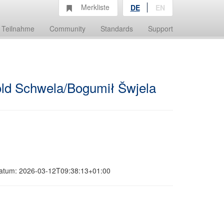
Merkliste
DE
EN
Teilnahme
Community
Standards
Support
old Schwela/Bogumił Šwjela
gsdatum: 2026-03-12T09:38:13+01:00