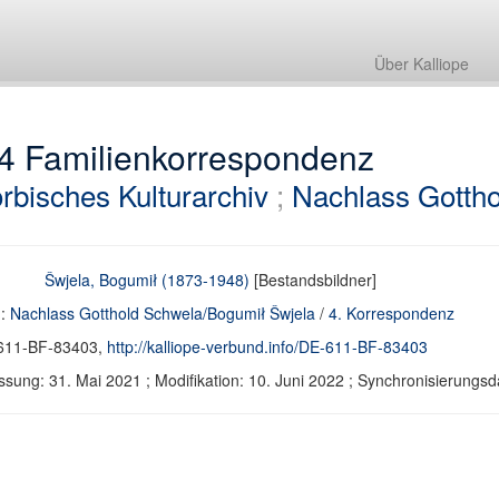
Über Kalliope
.4 Familienkorrespondenz
rbisches Kulturarchiv
;
Nachlass Gotth
Šwjela, Bogumił (1873-1948)
[Bestandsbildner]
d:
Nachlass Gotthold Schwela/Bogumił Šwjela
/
4. Korrespondenz
611-BF-83403,
http://kalliope-verbund.info/DE-611-BF-83403
ssung: 31. Mai 2021 ; Modifikation: 10. Juni 2022 ; Synchronisierun