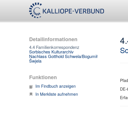
4
Detailinformationen
4.4 Familienkorrespondenz
So
Sorbisches Kulturarchiv
Nachlass Gotthold Schwela/Bogumił
Šwjela
Funktionen
Pfa
Im Findbuch anzeigen
DE-
In Merkliste aufnehmen
Erfa