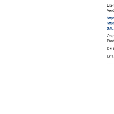
Lite
Verö
http
http
(ME
Obje
Pfa
DE-
Erfa