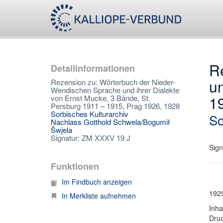
R
Detailinformationen
un
Rezension zu: Wörterbuch der Nieder-
Wendischen Sprache und ihrer Dialekte
1
von Ernst Mucke, 3 Bände, St.
Persburg 1911 – 1915, Prag 1926, 1928
Sorbisches Kulturarchiv
So
Nachlass Gotthold Schwela/Bogumił
Šwjela
Signatur: ZM XXXV 19 J
Sign
Funktionen
Im Findbuch anzeigen
1929
In Merkliste aufnehmen
Inha
Dru