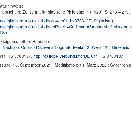
raturhinweise:
ffentlicht in: Zeitschrift für slavische Philologie, 4 (1929), S. 273 – 279.
s://digital.serbski-institut.de/ska-de611hs3763137 (Digitalisat)
s://digital.serbski-institut.de/oai?verb=GetRecord&metadataPrefix=mets
TS )
kteigenschaften: Handschrift
d:
Nachlass Gotthold Schwela/Bogumił Šwjela
/
2. Werk
/
2.5 Rezensio
611-HS-3763137,
http://kalliope-verbund.info/DE-611-HS-3763137
ssung: 16. September 2021 ; Modifikation: 14. März 2022 ; Synchron