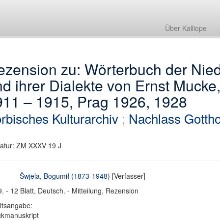
Über Kalliope
ezension zu: Wörterbuch der Nie
d ihrer Dialekte von Ernst Mucke
911 – 1915, Prag 1926, 1928
rbisches Kulturarchiv
;
Nachlass Gotth
atur: ZM XXXV 19 J
Šwjela, Bogumił (1873-1948)
[Verfasser]
. - 12 Blatt, Deutsch. - Mitteilung, Rezension
ltsangabe:
ckmanuskript