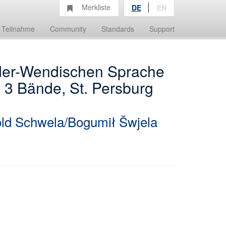
Merkliste
DE
EN
Teilnahme
Community
Standards
Support
der-Wendischen Sprache
, 3 Bände, St. Persburg
old Schwela/Bogumił Šwjela