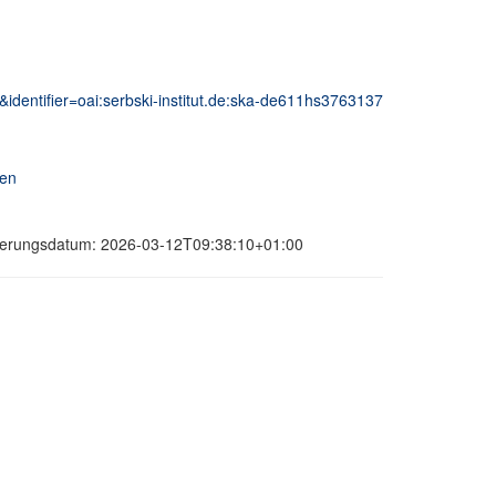
&identifier=oai:serbski-institut.de:ska-de611hs3763137
nen
isierungsdatum: 2026-03-12T09:38:10+01:00