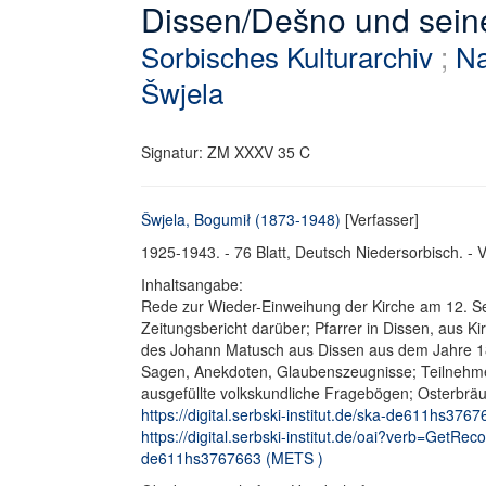
Dissen/Dešno und sei
Sorbisches Kulturarchiv
;
Na
Šwjela
Signatur: ZM XXXV 35 C
Šwjela, Bogumił (1873-1948)
[Verfasser]
1925-1943. - 76 Blatt, Deutsch Niedersorbisch. -
Inhaltsangabe:
Rede zur Wieder-Einweihung der Kirche am 12. Sep
Zeitungsbericht darüber; Pfarrer in Dissen, aus K
des Johann Matusch aus Dissen aus dem Jahre 185
Sagen, Anekdoten, Glaubenszeugnisse; Teilnehmerl
ausgefüllte volkskundliche Fragebögen; Osterbrä
https://digital.serbski-institut.de/ska-de611hs37676
https://digital.serbski-institut.de/oai?verb=GetRe
de611hs3767663 (METS )