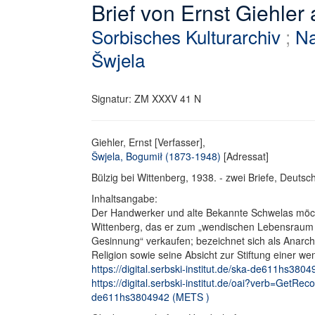
Brief von Ernst Giehler
Sorbisches Kulturarchiv
;
Na
Šwjela
Signatur: ZM XXXV 41 N
Giehler, Ernst [Verfasser],
Šwjela, Bogumił (1873-1948)
[Adressat]
Bülzig bei Wittenberg, 1938. - zwei Briefe, Deutsch.
Inhaltsangabe:
Der Handwerker und alte Bekannte Schwelas möch
Wittenberg, das er zum „wendischen Lebensraum e
Gesinnung“ verkaufen; bezeichnet sich als Anarchi
Religion sowie seine Absicht zur Stiftung einer we
https://digital.serbski-institut.de/ska-de611hs38049
https://digital.serbski-institut.de/oai?verb=GetRe
de611hs3804942 (METS )