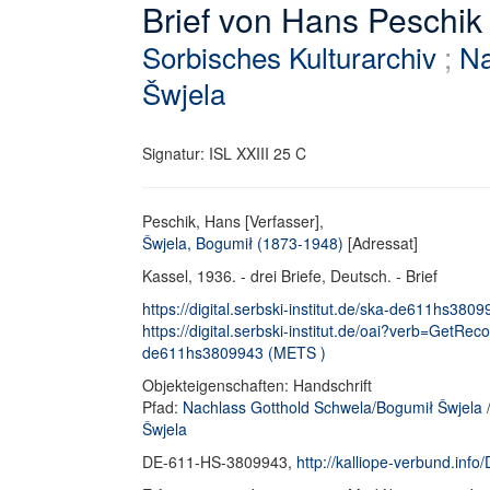
Brief von Hans Peschik
Sorbisches Kulturarchiv
;
Na
Šwjela
Signatur: ISL XXIII 25 C
Peschik, Hans [Verfasser],
Šwjela, Bogumił (1873-1948)
[Adressat]
Kassel, 1936. - drei Briefe, Deutsch. - Brief
https://digital.serbski-institut.de/ska-de611hs38099
https://digital.serbski-institut.de/oai?verb=GetRe
de611hs3809943 (METS )
Objekteigenschaften: Handschrift
Pfad:
Nachlass Gotthold Schwela/Bogumił Šwjela
Šwjela
DE-611-HS-3809943,
http://kalliope-verbund.in