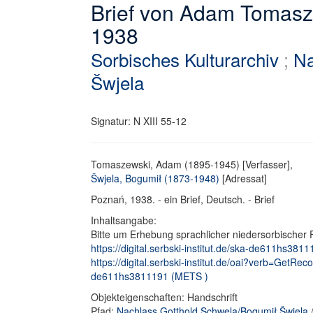
Brief von Adam Tomasz
1938
Sorbisches Kulturarchiv
;
Na
Šwjela
Signatur: N XIII 55-12
Tomaszewski, Adam (1895-1945) [Verfasser],
Šwjela, Bogumił (1873-1948)
[Adressat]
Poznań, 1938. - ein Brief, Deutsch. - Brief
Inhaltsangabe:
Bitte um Erhebung sprachlicher niedersorbischer
https://digital.serbski-institut.de/ska-de611hs38111
https://digital.serbski-institut.de/oai?verb=GetRe
de611hs3811191 (METS )
Objekteigenschaften: Handschrift
Pfad:
Nachlass Gotthold Schwela/Bogumił Šwjela